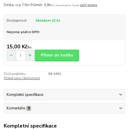
Délka: cca 7,5m Průměr: 0,8mm Ilustrační foto
celý popis
Dostupnost
Skladem 22 ks
Nejsme plátci DPH
15,00 Kč
/
ks
Přidat do košíku
Číslo produktu:
56 1001
Hlídat cenu / dostupnost
Kompletní specifikace
Komentáře
0
Kompletní specifikace