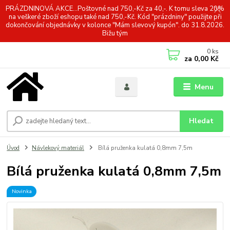
PRÁZDNINOVÁ AKCE...Poštovné nad 750,-Kč za 40,-. K tomu sleva 20%
na veškeré zboží eshopu také nad 750,-Kč. Kód "prázdniny" použijte při
dokončování objednávky v kolonce "Mám slevový kupón". do 31.8.2026.
Bižu tým
0
ks
za
0,00 Kč
Menu
Hledat
Úvod
Návlekový materiál
Bílá pruženka kulatá 0,8mm 7,5m
Bílá pruženka kulatá 0,8mm 7,5m
Novinka