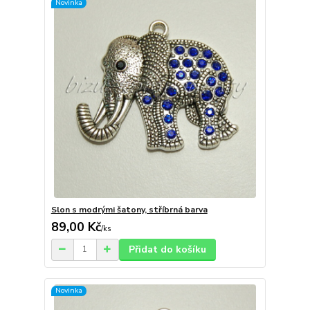
Novinka
Slon s modrými šatony, stříbrná barva
89,00 Kč
/
ks
Přidat do košíku
Novinka