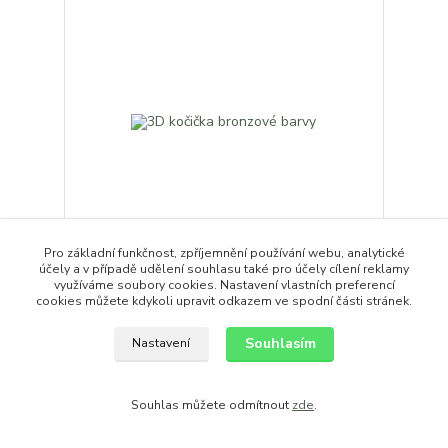
Pro základní funkčnost, zpříjemnění používání webu, analytické
účely a v případě udělení souhlasu také pro účely cílení reklamy
3D kočička bronzové barvy
využíváme soubory cookies. Nastavení vlastních preferencí
cookies můžete kdykoli upravit odkazem ve spodní části stránek.
16,00 Kč
/
ks
Přidat do košíku
Souhlasím
Nastavení
Souhlas můžete odmítnout
zde
.