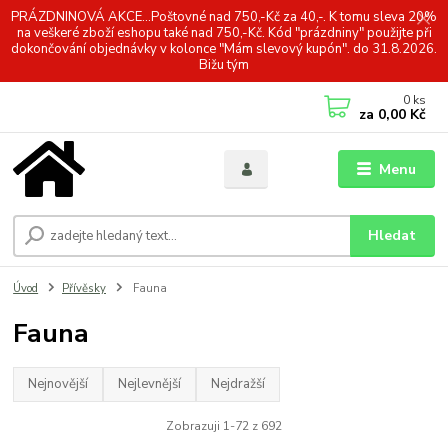
PRÁZDNINOVÁ AKCE...Poštovné nad 750,-Kč za 40,-. K tomu sleva 20%
na veškeré zboží eshopu také nad 750,-Kč. Kód "prázdniny" použijte při
dokončování objednávky v kolonce "Mám slevový kupón". do 31.8.2026.
Bižu tým
0
ks
za
0,00 Kč
Menu
Hledat
Úvod
Přívěsky
Fauna
Fauna
Nejnovější
Nejlevnější
Nejdražší
Zobrazuji 1-72 z 692