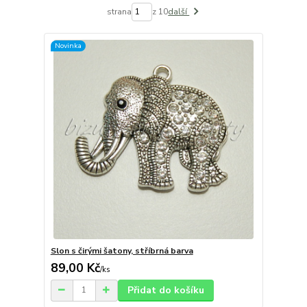
strana
z 10
další
Novinka
Slon s čirými šatony, stříbrná barva
89,00 Kč
/
ks
Přidat do košíku