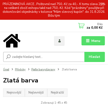
PRÁZDNINOVÁ AKCE...Poštovné nad 750,-Kč za 40,-. K tomu sleva 20%
na veškeré zboží eshopu také nad 750,-Kč. Kód "prázdniny" použijte při
dokončování objednávky v kolonce "Mám slevový kupón". do 31.8.2026.
Bižu tým
0
ks
za
0,00 Kč
Menu
Hledat
Úvod
Přívěsky
Podle barvy/úpravy
Zlatá barva
Zlatá barva
Nejnovější
Nejlevnější
Nejdražší
Zobrazuji 1-45 z 45