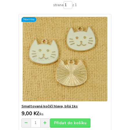
strana
z 1
Novinka
Smaltovaná kočičí hlava, bílá 1ks
9,00 Kč
/
ks
Přidat do košíku