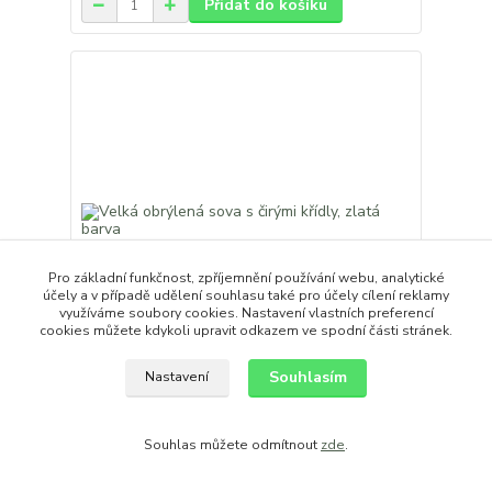
Přidat do košíku
Pro základní funkčnost, zpříjemnění používání webu, analytické
účely a v případě udělení souhlasu také pro účely cílení reklamy
využíváme soubory cookies. Nastavení vlastních preferencí
cookies můžete kdykoli upravit odkazem ve spodní části stránek.
Souhlasím
Nastavení
Velká obrýlená sova s čirými křídly, zlatá barva
33,00 Kč
/
ks
Souhlas můžete odmítnout
zde
.
Přidat do košíku