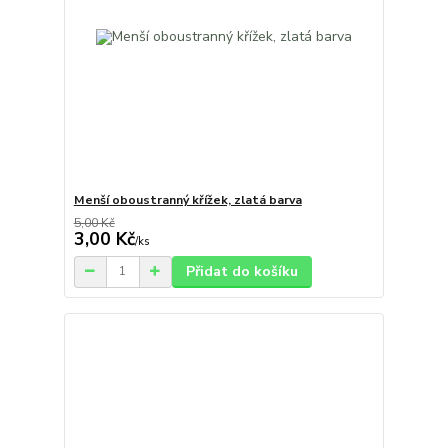
Menší oboustranný křížek, zlatá barva
5,00 Kč
3,00 Kč
/
ks
Přidat do košíku