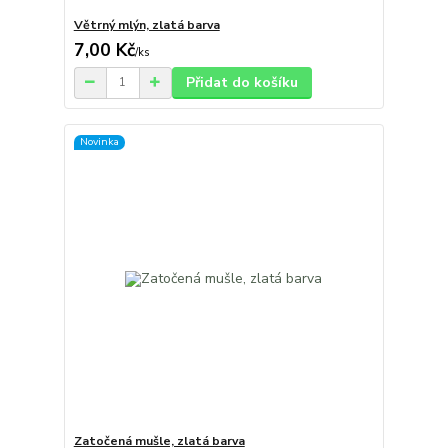
Větrný mlýn, zlatá barva
7,00 Kč
/
ks
Přidat do košíku
Novinka
Zatočená mušle, zlatá barva