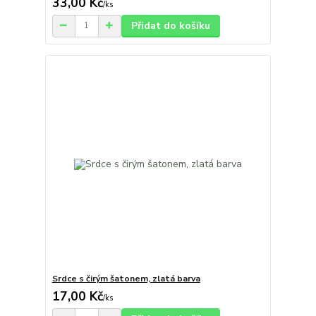
33,00 Kč
/
ks
Přidat do košíku
Srdce s čirým šatonem, zlatá barva
17,00 Kč
/
ks