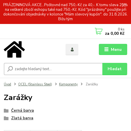
PRÁZDNINOVÁ AKCE...Poštovné nad 750,-Kč za 40,-. K tomu sleva 20%
na veškeré zboží eshopu také nad 750,-Kč. Kód "prázdniny" použijte při
dokončování objednávky v kolonce "Mám slevový kupón". do 31.8.2026.
Bižu tým
0
ks
za
0,00 Kč
Menu
Hledat
Úvod
OCEL (Stainless Steel)
Komponenty
Zarážky
Zarážky
Černá barva
Zlatá barva