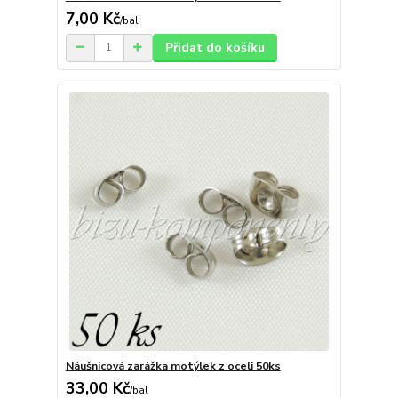
7,00 Kč
/
bal
Přidat do košíku
Náušnicová zarážka motýlek z oceli 50ks
33,00 Kč
/
bal