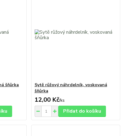
ná šňůrka
Sytě růžový náhrdelník, voskovaná
šňůrka
12,00 Kč
/
ks
šíku
Přidat do košíku