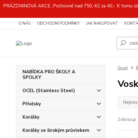
PRÁZDNINOVÁ AKCE...Poštovné nad 750,-Kč za 40,-. K tomu slev
O NÁS
OBCHODNÍ PODMÍNKY
JAK NAKUPOVAT
KONTA
Úvod
Ř
NABÍDKA PRO ŠKOLY A
SPOLKY
Vosk
OCEL (Stainless Steel)
Nejnově
Přívěsky
Korálky
Zobrazuji 
Korálky se širokým průvlekem