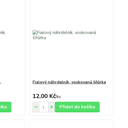
,
Fialový náhrdelník, voskovaná šňůrka
12,00 Kč
/
ks
šíku
Přidat do košíku