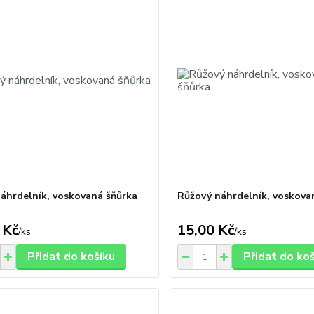
áhrdelník, voskovaná šňůrka
Růžový náhrdelník, voskova
 Kč
15,00 Kč
/
ks
/
ks
Přidat do košíku
Přidat do ko