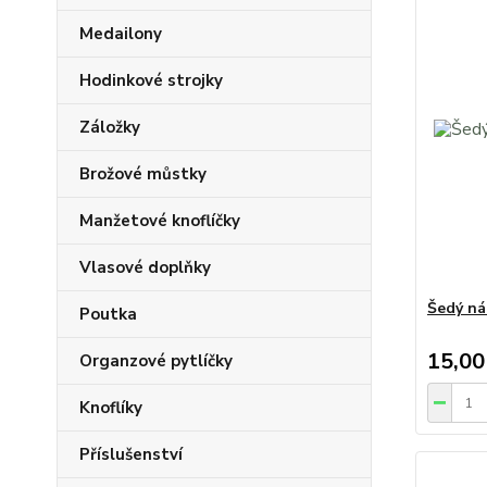
Medailony
Hodinkové strojky
Záložky
Brožové můstky
Manžetové knoflíčky
Vlasové doplňky
Šedý ná
Poutka
15,00
Organzové pytlíčky
Knoflíky
Příslušenství