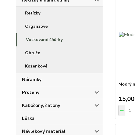
Řetízky a náhrdelníky
Řetízky
Organzové
Voskované šňůrky
Obruče
Koženkové
Náramky
Modrý n
Prsteny
15,00
Kabošony, šatony
Lůžka
Návlekový materiál