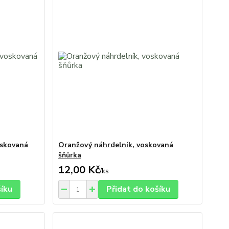
oskovaná
Oranžový náhrdelník, voskovaná
šňůrka
12,00 Kč
/
ks
šíku
Přidat do košíku