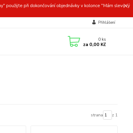
y" použijte při dokončování objednávky v kolonce "Mám slevový
Přihlášení
0
ks
za
0,00 Kč
strana
z 1