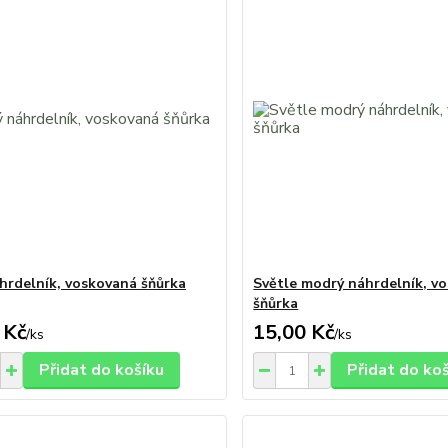
hrdelník, voskovaná šňůrka
Světle modrý náhrdelník, v
šňůrka
 Kč
15,00 Kč
/
ks
/
ks
Přidat do košíku
Přidat do ko