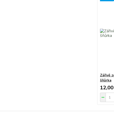
Zářivě 
šňůrka
12,00