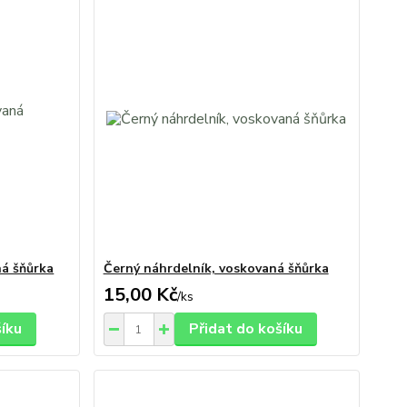
ná šňůrka
Černý náhrdelník, voskovaná šňůrka
15,00 Kč
/
ks
šíku
Přidat do košíku