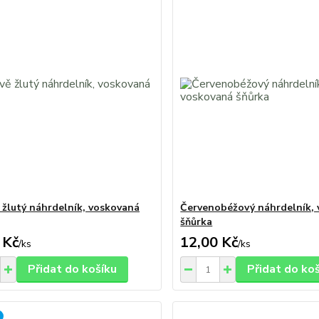
 žlutý náhrdelník, voskovaná
Červenobéžový náhrdelník,
šňůrka
 Kč
12,00 Kč
/
ks
/
ks
Přidat do košíku
Přidat do ko