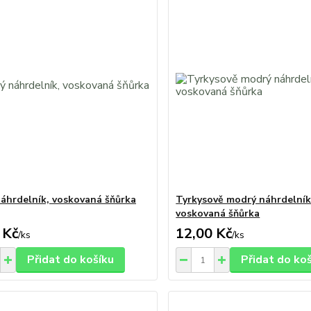
áhrdelník, voskovaná šňůrka
Tyrkysově modrý náhrdelník
voskovaná šňůrka
 Kč
12,00 Kč
/
ks
/
ks
Přidat do košíku
Přidat do ko