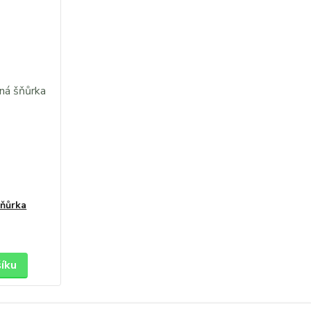
šňůrka
šíku