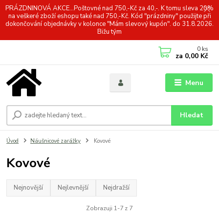
PRÁZDNINOVÁ AKCE...Poštovné nad 750,-Kč za 40,-. K tomu sleva 20%
na veškeré zboží eshopu také nad 750,-Kč. Kód "prázdniny" použijte při
dokončování objednávky v kolonce "Mám slevový kupón". do 31.8.2026.
Bižu tým
0
ks
za
0,00 Kč
Menu
Hledat
Úvod
Náušnicové zarážky
Kovové
Kovové
Nejnovější
Nejlevnější
Nejdražší
Zobrazuji 1-7 z 7