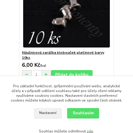
Náušnicová zarážka klobouček platinové barvy
10ks
6,00 Kč
/
bal
Přidat do košíku
Pro základní funkčnost, zpříjemnění používání webu, analytické
účely a v případě udělení souhlasu také pro účely cílení reklamy
strana
z 1
využíváme soubory cookies. Nastavení vlastních preferencí
cookies můžete kdykoli upravit odkazem ve spodní části stránek.
Souhlasím
Nastavení
Souhlas můžete odmítnout
zde
.