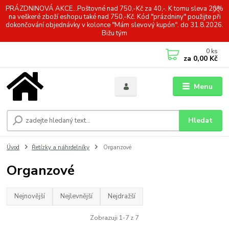
PRÁZDNINOVÁ AKCE...Poštovné nad 750,-Kč za 40,-. K tomu sleva 20%
na veškeré zboží eshopu také nad 750,-Kč. Kód "prázdniny" použijte při
dokončování objednávky v kolonce "Mám slevový kupón". do 31.8.2026.
Bižu tým
0
ks
za
0,00 Kč
Menu
Hledat
Úvod
Řetízky a náhrdelníky
Organzové
Organzové
Nejnovější
Nejlevnější
Nejdražší
Zobrazuji 1-7 z 7