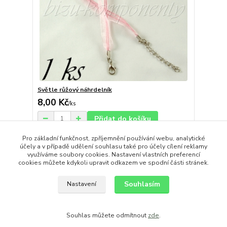
Světle růžový náhrdelník
8,00 Kč
/
ks
Přidat do košíku
Pro základní funkčnost, zpříjemnění používání webu, analytické
účely a v případě udělení souhlasu také pro účely cílení reklamy
strana
z 1
využíváme soubory cookies. Nastavení vlastních preferencí
cookies můžete kdykoli upravit odkazem ve spodní části stránek.
Souhlasím
Nastavení
Souhlas můžete odmítnout
zde
.
Vytvořeno na
Eshop-rychle.cz