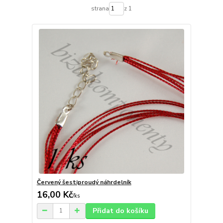
strana
z 1
Červený šestiproudý náhrdelník
16,00 Kč
/
ks
Přidat do košíku