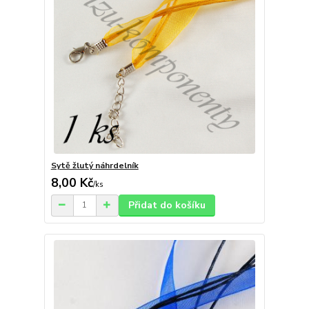
Sytě žlutý náhrdelník
8,00 Kč
/
ks
Přidat do košíku