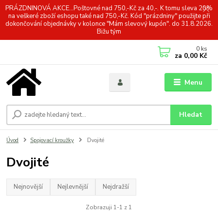
PRÁZDNINOVÁ AKCE...Poštovné nad 750,-Kč za 40,-. K tomu sleva 20%
na veškeré zboží eshopu také nad 750,-Kč. Kód "prázdniny" použijte při
dokončování objednávky v kolonce "Mám slevový kupón". do 31.8.2026.
Bižu tým
0
ks
za
0,00 Kč
Menu
Hledat
Úvod
Spojovací kroužky
Dvojité
Dvojité
Nejnovější
Nejlevnější
Nejdražší
Zobrazuji 1-1 z 1