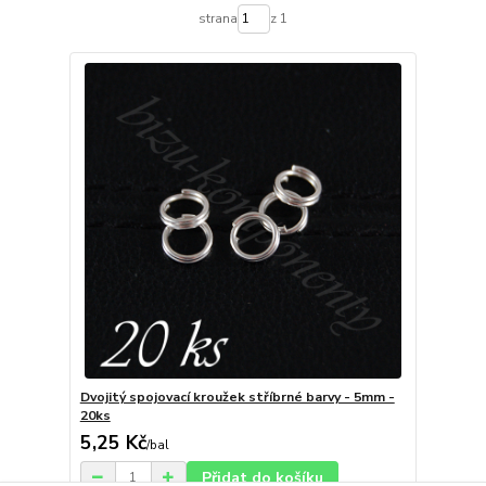
strana
z 1
Dvojitý spojovací kroužek stříbrné barvy - 5mm -
20ks
5,25 Kč
/
bal
Přidat do košíku