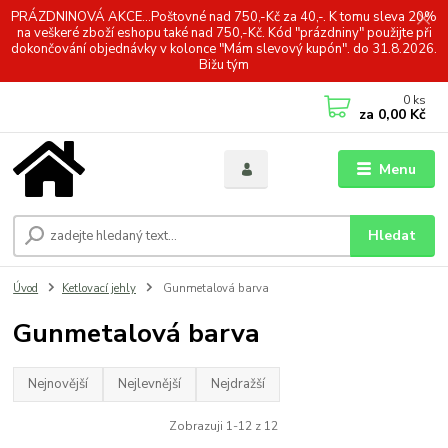
PRÁZDNINOVÁ AKCE...Poštovné nad 750,-Kč za 40,-. K tomu sleva 20%
na veškeré zboží eshopu také nad 750,-Kč. Kód "prázdniny" použijte při
dokončování objednávky v kolonce "Mám slevový kupón". do 31.8.2026.
Bižu tým
0
ks
za
0,00 Kč
Menu
Hledat
Úvod
Ketlovací jehly
Gunmetalová barva
Gunmetalová barva
Nejnovější
Nejlevnější
Nejdražší
Zobrazuji 1-12 z 12