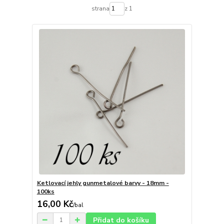
strana
z 1
Ketlovací jehly gunmetalové barvy - 18mm -
100ks
16,00 Kč
/
bal
Přidat do košíku