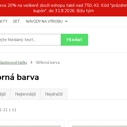
a 20% na veškeré zboží eshopu také nad 750,-Kč. Kód "prázdnin
kupón". do 31.8.2026. Bižu tým
KTY
EET
NÁVODY NA VÝROBU
Hledat
áušnicové háčky
Stříbrná barva
brná barva
jší
Nejlevnější
Nejdražší
1-11 z 11