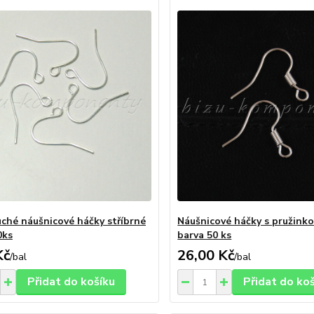
ché náušnicové háčky stříbrné
Náušnicové háčky s pružinko
0ks
barva 50 ks
Kč
26,00 Kč
/
bal
/
bal
Přidat do košíku
Přidat do ko