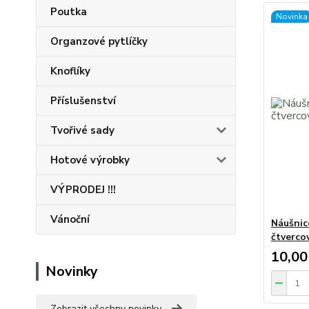
Poutka
Novinka
Organzové pytlíčky
Knoflíky
Příslušenství
Tvořivé sady
Hotové výrobky
VÝPRODEJ !!!
Vánoční
Náušnic
čtverc
10,00
Novinky
Zobrazit všechny novinky