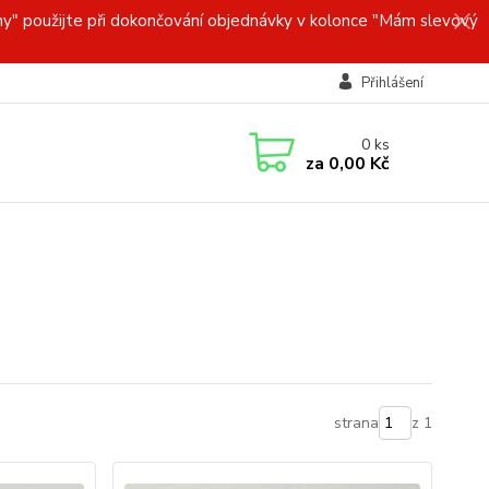
y" použijte při dokončování objednávky v kolonce "Mám slevový
Přihlášení
0
ks
za
0,00 Kč
strana
z 1