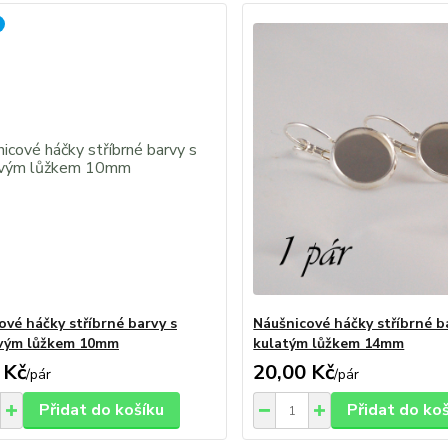
ové háčky stříbrné barvy s
Náušnicové háčky stříbrné b
ovým lůžkem 10mm
kulatým lůžkem 14mm
 Kč
20,00 Kč
/
pár
/
pár
Přidat do košíku
Přidat do ko