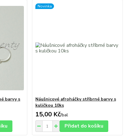
Novinka
né barvy s
Náušnicové afroháčky stříbrné barvy s
kuličkou 10ks
15,00 Kč
/
bal
šíku
Přidat do košíku