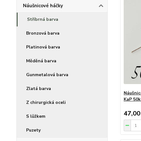
Náušnicové háčky
Stříbrná barva
Bronzová barva
Platinová barva
Měděná barva
Gunmetalová barva
Zlatá barva
Náušnic
KaP 50k
Z chirurgická oceli
47,00
S lůžkem
Puzety