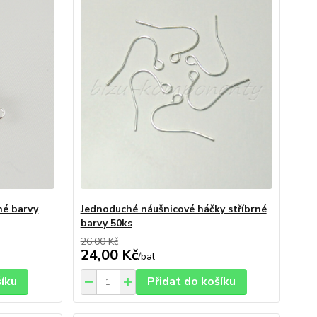
né barvy
Jednoduché náušnicové háčky stříbrné
barvy 50ks
26,00 Kč
24,00 Kč
/
bal
šíku
Přidat do košíku