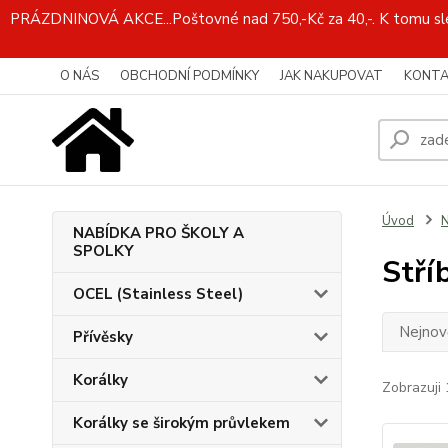
PRÁZDNINOVÁ AKCE...Poštovné nad 750,-Kč za 40,-. K tomu slev
O NÁS
OBCHODNÍ PODMÍNKY
JAK NAKUPOVAT
KONTA
Úvod
N
NABÍDKA PRO ŠKOLY A
SPOLKY
Stří
OCEL (Stainless Steel)
Nejnově
Přívěsky
Korálky
Zobrazuji 
Korálky se širokým průvlekem