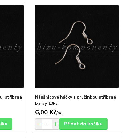
u, stříbrná
Náušnicové háčky s pružinkou stříbrné
barvy 10ks
6,00 Kč
/
bal
šíku
Přidat do košíku