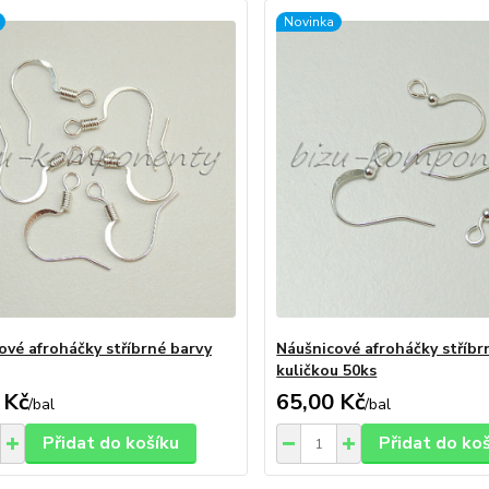
Novinka
ové afroháčky stříbrné barvy
Náušnicové afroháčky stříbr
kuličkou 50ks
 Kč
65,00 Kč
/
bal
/
bal
Přidat do košíku
Přidat do ko