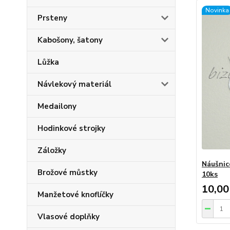
Novinka
Prsteny
Kabošony, šatony
Lůžka
Návlekový materiál
Medailony
Hodinkové strojky
Záložky
Náušnic
Brožové můstky
10ks
10,00
Manžetové knoflíčky
Vlasové doplňky