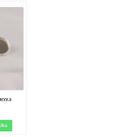
arvy s
šíku