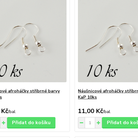
ové afroháčky stříbrné barvy
Náušnicové afroháčky stříbr
s
KaP 10ks
 Kč
11,00 Kč
/
bal
/
bal
Přidat do košíku
Přidat do ko