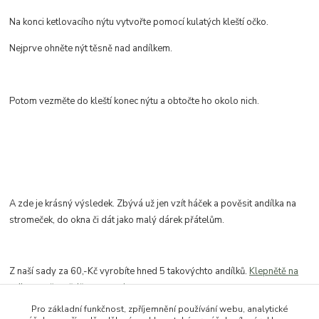
Na konci ketlovacího nýtu vytvořte pomocí kulatých kleští očko.
Nejprve ohněte nýt těsně nad andílkem.
Potom vezměte do kleští konec nýtu a obtočte ho okolo nich.
A zde je krásný výsledek. Zbývá už jen vzít háček a pověsit andílka na
stromeček, do okna či dát jako malý dárek přátelům.
Z naší sady za 60,-Kč vyrobíte hned 5 takovýchto andílků.
Klepnětě na
odkaz a přesvědčte se sami.
Pro základní funkčnost, zpříjemnění používání webu, analytické