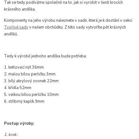
Tak se tedy podíváme společně na to, jak si vyrobit v šesti krocích
krásného andílka.
Komponenty na jeho výrobu naleznete v sadě, která je k dostání v sekci
Tvořivé sady
v našem obchůdku. Z této sady vytvoříte pět krásných
andílků.
Tedy k výrobě jednoho andílka bude potřeba:
1. ketlovací nýt 36mm
2. malou bílou perličku 3mm
3. bílý akrylový zvonek 22mm
4. křídla 52mm
5. velkou bílou perličku 10mm
6. stříbrný kaplík 9mm
Postup výroby:
1. krok: