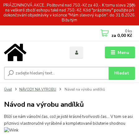
PRÁZDNINOVÁ AKCE...Poštovné nad 750,-Kč za 40,-. K tomu sleva 20%
na veškeré zboží eshopu také nad 750,-Kč. Kód "prázdniny" použijte při
dokončování objednávky v kolonce "Mám slevový kupón". do 31.8.2026.
Bižu tým
0
ks
za
0,00 Kč
Menu
Hledat
Úvod
NÁVODY NA VÝROBU
Návod na výrobu andílků
Návod na výrobu andílků
Blíží se nám vánoční čas, což je jistě krásné tvořivosti čas... V tom se asi
přiznivci vlastnoručně vyráběné a kompletované bižuterie shodnou