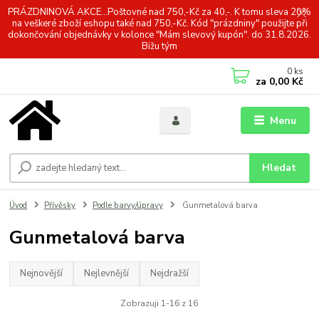
PRÁZDNINOVÁ AKCE...Poštovné nad 750,-Kč za 40,-. K tomu sleva 20%
na veškeré zboží eshopu také nad 750,-Kč. Kód "prázdniny" použijte při
dokončování objednávky v kolonce "Mám slevový kupón". do 31.8.2026.
Bižu tým
0
ks
za
0,00 Kč
Menu
Hledat
Úvod
Přívěsky
Podle barvy/úpravy
Gunmetalová barva
Gunmetalová barva
Nejnovější
Nejlevnější
Nejdražší
Zobrazuji 1-16 z 16