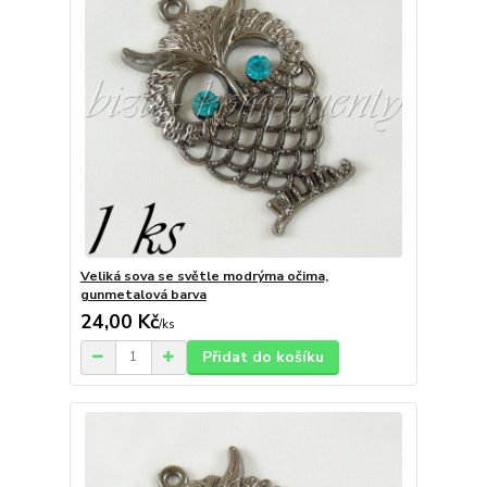
Veliká sova se světle modrýma očima,
gunmetalová barva
24,00 Kč
/
ks
Přidat do košíku