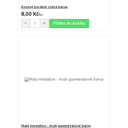
Kovový korálek zlatá barva
8,00 Kč
/
ks
Přidat do košíku
Malý medailon - kruh gunmetalové barvy