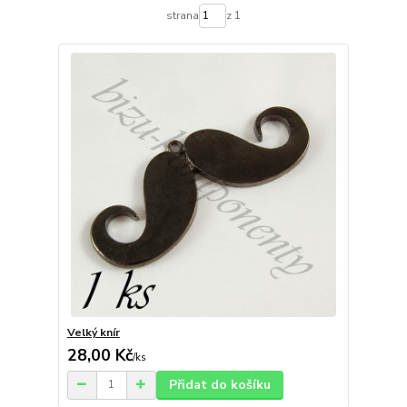
strana
z 1
Velký knír
28,00 Kč
/
ks
Přidat do košíku