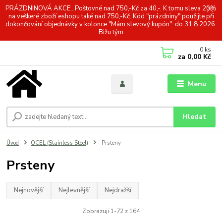
PRÁZDNINOVÁ AKCE...Poštovné nad 750,-Kč za 40,-. K tomu sleva 20%
na veškeré zboží eshopu také nad 750,-Kč. Kód "prázdniny" použijte při
dokončování objednávky v kolonce "Mám slevový kupón". do 31.8.2026.
Bižu tým
0
ks
za
0,00 Kč
Menu
Hledat
Úvod
OCEL (Stainless Steel)
Prsteny
Prsteny
Nejnovější
Nejlevnější
Nejdražší
Zobrazuji 1-72 z 164