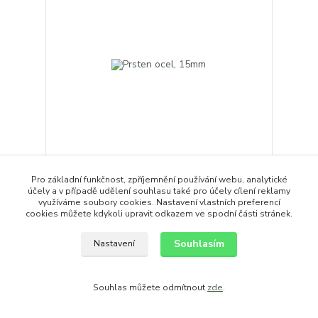
Pro základní funkčnost, zpříjemnění používání webu, analytické
Prsten ocel, 15mm
účely a v případě udělení souhlasu také pro účely cílení reklamy
100,00 Kč
/
ks
využíváme soubory cookies. Nastavení vlastních preferencí
cookies můžete kdykoli upravit odkazem ve spodní části stránek.
Přidat do košíku
Souhlasím
Nastavení
Souhlas můžete odmítnout
zde
.