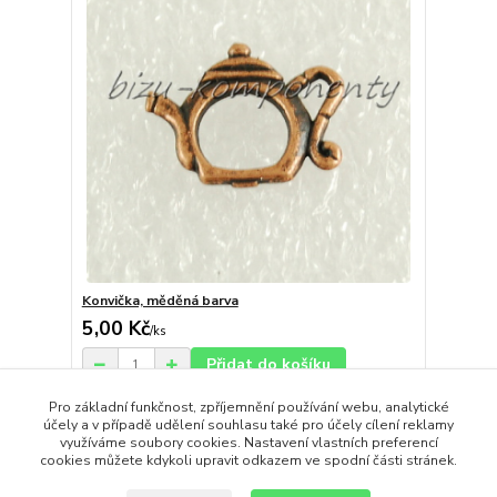
Konvička, měděná barva
5,00 Kč
/
ks
Přidat do košíku
Pro základní funkčnost, zpříjemnění používání webu, analytické
účely a v případě udělení souhlasu také pro účely cílení reklamy
strana
z 1
využíváme soubory cookies. Nastavení vlastních preferencí
cookies můžete kdykoli upravit odkazem ve spodní části stránek.