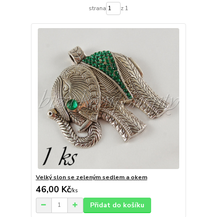
strana
z 1
Velký slon se zeleným sedlem a okem
46,00 Kč
/
ks
Přidat do košíku