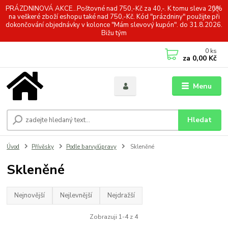
PRÁZDNINOVÁ AKCE...Poštovné nad 750,-Kč za 40,-. K tomu sleva 20%
na veškeré zboží eshopu také nad 750,-Kč. Kód "prázdniny" použijte při
dokončování objednávky v kolonce "Mám slevový kupón". do 31.8.2026.
Bižu tým
0
ks
za
0,00 Kč
Menu
Hledat
Úvod
Přívěsky
Podle barvy/úpravy
Skleněné
Skleněné
Nejnovější
Nejlevnější
Nejdražší
Zobrazuji 1-4 z 4