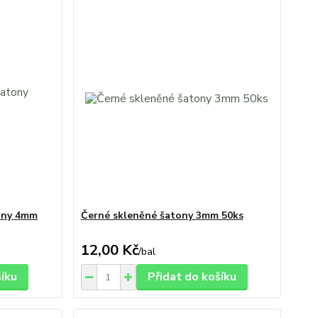
ony 4mm
Černé skleněné šatony 3mm 50ks
12,00 Kč
/
bal
šíku
Přidat do košíku