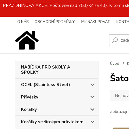
PRÁZDNINOVÁ AKCE...Poštovné nad 750,-Kč za 40,-. K tomu slev
O NÁS
OBCHODNÍ PODMÍNKY
JAK NAKUPOVAT
KONTA
Úvod
K
NABÍDKA PRO ŠKOLY A
SPOLKY
Šato
OCEL (Stainless Steel)
Nejnově
Přívěsky
Korálky
Zobrazuji 
Korálky se širokým průvlekem