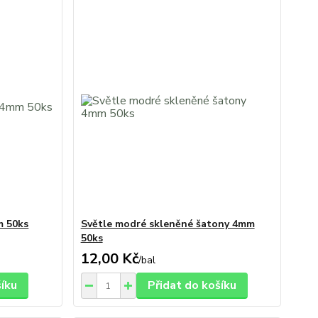
m 50ks
Světle modré skleněné šatony 4mm
50ks
12,00 Kč
/
bal
šíku
Přidat do košíku