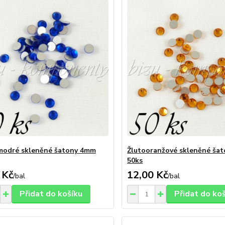
modré skleněné šatony 4mm
Žlutooranžové skleněné ša
50ks
 Kč
12,00 Kč
/
bal
/
bal
Přidat do košíku
Přidat do ko