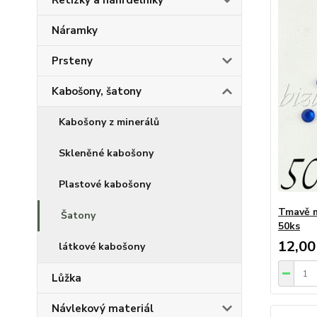
Řetízky a náhrdelníky
Náramky
Prsteny
Kabošony, šatony
Kabošony z minerálů
Skleněné kabošony
Plastové kabošony
Tmavě 
Šatony
50ks
12,00
látkové kabošony
Lůžka
Návlekový materiál