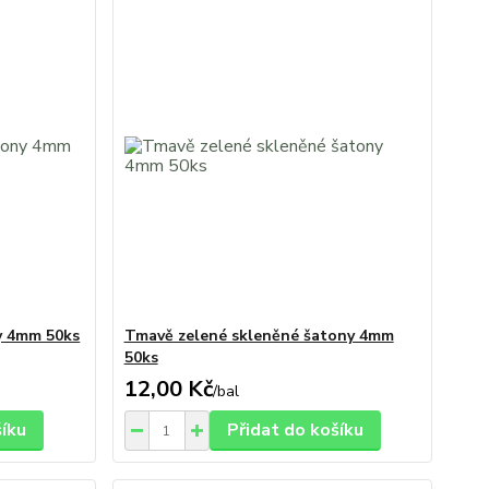
y 4mm 50ks
Tmavě zelené skleněné šatony 4mm
50ks
12,00 Kč
/
bal
šíku
Přidat do košíku