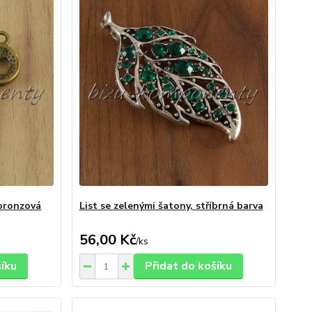
 bronzová
List se zelenými šatony, stříbrná barva
56,00 Kč
/
ks
šíku
Přidat do košíku