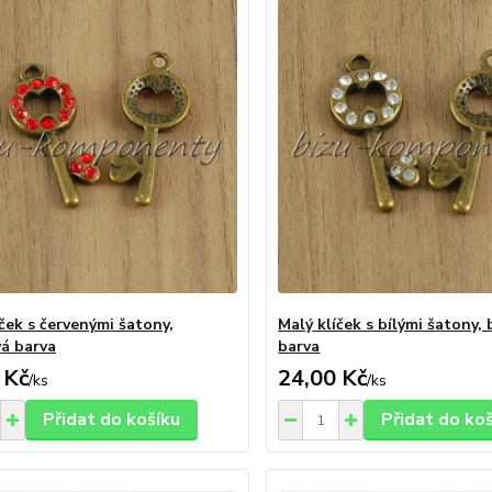
ček s červenými šatony,
Malý klíček s bílými šatony,
á barva
barva
 Kč
24,00 Kč
/
ks
/
ks
Přidat do košíku
Přidat do ko