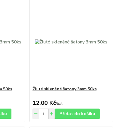
m 50ks
Žluté skleněné šatony 3mm 50ks
12,00 Kč
/
bal
šíku
Přidat do košíku