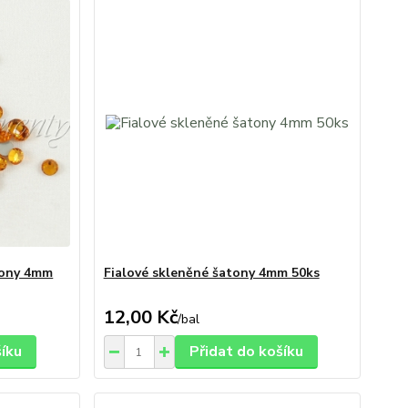
tony 4mm
Fialové skleněné šatony 4mm 50ks
12,00 Kč
/
bal
šíku
Přidat do košíku