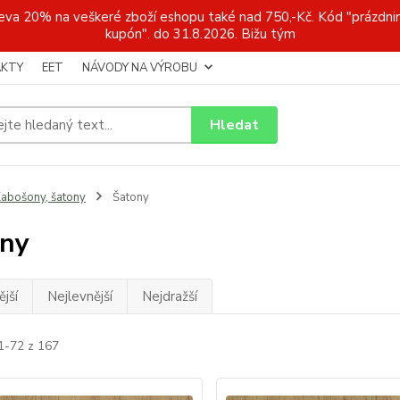
a 20% na veškeré zboží eshopu také nad 750,-Kč. Kód "prázdnin
kupón". do 31.8.2026. Bižu tým
KTY
EET
NÁVODY NA VÝROBU
Hledat
abošony, šatony
Šatony
ny
jší
Nejlevnější
Nejdražší
1-72 z 167