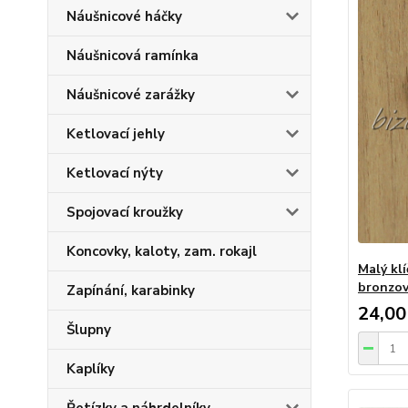
Náušnicové háčky
Náušnicová ramínka
Náušnicové zarážky
Ketlovací jehly
Ketlovací nýty
Spojovací kroužky
Koncovky, kaloty, zam. rokajl
Malý klí
bronzov
Zapínání, karabinky
24,00
Šlupny
Kaplíky