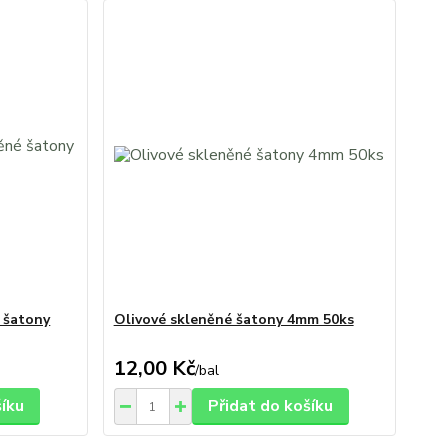
 šatony
Olivové skleněné šatony 4mm 50ks
12,00 Kč
/
bal
šíku
Přidat do košíku