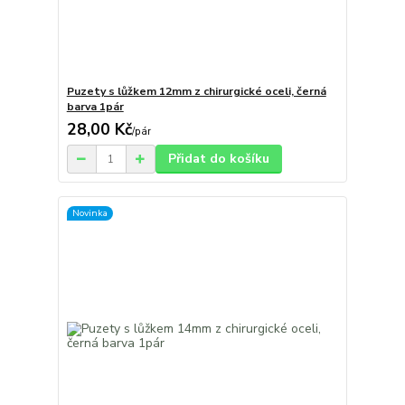
Puzety s lůžkem 12mm z chirurgické oceli, černá
barva 1pár
28,00 Kč
/
pár
Přidat do košíku
Novinka