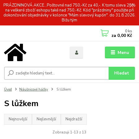
PRÁZDNINOVÁ AKCE...Poštovné nad 750,-Kč za 40,-. K tomu sleva 20%
na veškeré zboží eshopu také nad 750,-Kč. Kód "prázdniny" použijte při
dokončování objednávky v kolonce "Mám slevový kupón". do 31.8.2026.
Bižu tým
0
ks
za
0,00 Kč
Menu
Hledat
Úvod
Náušnicové háčky
S lůžkem
S lůžkem
Nejnovější
Nejlevnější
Nejdražší
Zobrazuji 1-13 z 13