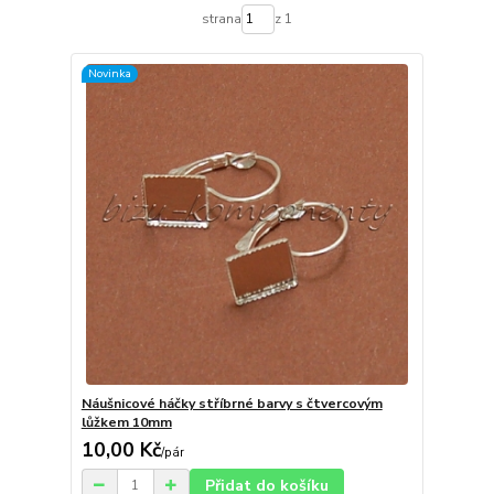
strana
z 1
Novinka
Náušnicové háčky stříbrné barvy s čtvercovým
lůžkem 10mm
10,00 Kč
/
pár
Přidat do košíku