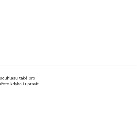
 souhlasu také pro
žete kdykoli upravit
Vytvořeno na
Eshop-rychle.cz