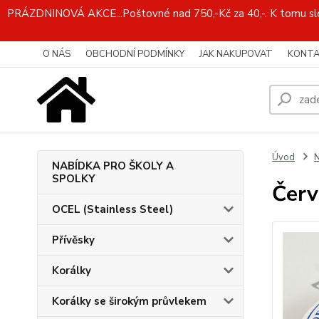
PRÁZDNINOVÁ AKCE...Poštovné nad 750,-Kč za 40,-. K tomu slev
O NÁS
OBCHODNÍ PODMÍNKY
JAK NAKUPOVAT
KONTA
Úvod
N
NABÍDKA PRO ŠKOLY A
SPOLKY
Červ
OCEL (Stainless Steel)
Přívěsky
Korálky
Korálky se širokým průvlekem