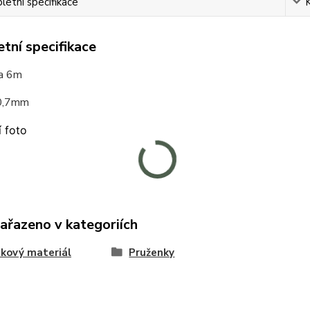
etní specifikace
tní specifikace
ca 6m
 0,7mm
í foto
zařazeno v kategoriích
kový materiál
Pruženky