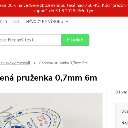
a 20% na veškeré zboží eshopu také nad 750,-Kč. Kód "prázdnin
kupón". do 31.8.2026. Bižu tým
KTY
EET
NÁVODY NA VÝROBU
Hledat
ávlekový materiál
Červená pruženka 0,7mm 6m
ená pruženka 0,7mm 6m
Délka:
Dos
Nej