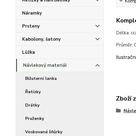
Řetízky a náhrdelníky
Kompl
Náramky
Komple
Prsteny
Délka: c
Kabošony, šatony
Průměr:
Lůžka
Ilustračn
Návlekový materiál
Bižuterní lanka
Řetízky
Zboží 
Drátky
Návle
Pruženky
Voskované šňůrky