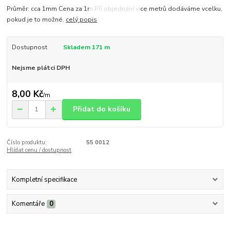
Průměr: cca 1mm Cena za 1m Při objednání více metrů dodáváme vcelku,
pokud je to možné.
celý popis
Dostupnost
Skladem 171 m
Nejsme plátci DPH
8,00 Kč
/
m
Přidat do košíku
Číslo produktu:
55 0012
Hlídat cenu / dostupnost
Kompletní specifikace
Komentáře
0