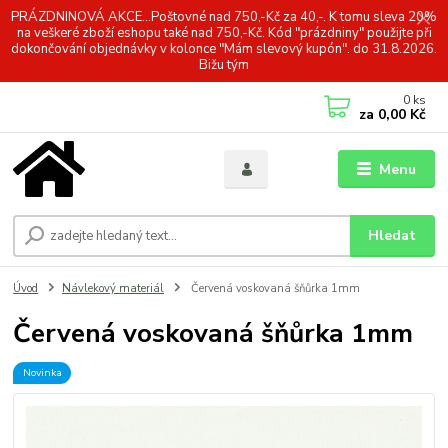
PRÁZDNINOVÁ AKCE...Poštovné nad 750,-Kč za 40,-. K tomu sleva 20%
na veškeré zboží eshopu také nad 750,-Kč. Kód "prázdniny" použijte při
dokončování objednávky v kolonce "Mám slevový kupón". do 31.8.2026.
Bižu tým
0
ks
za
0,00 Kč
Menu
Hledat
Úvod
Návlekový materiál
Červená voskovaná šňůrka 1mm
Červená voskovaná šňůrka 1mm
Novinka