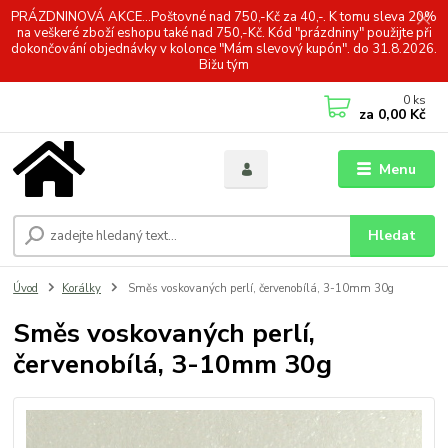
PRÁZDNINOVÁ AKCE...Poštovné nad 750,-Kč za 40,-. K tomu sleva 20%
na veškeré zboží eshopu také nad 750,-Kč. Kód "prázdniny" použijte při
dokončování objednávky v kolonce "Mám slevový kupón". do 31.8.2026.
Bižu tým
0
ks
za
0,00 Kč
Menu
Hledat
Úvod
Korálky
Směs voskovaných perlí, červenobílá, 3-10mm 30g
Směs voskovaných perlí,
červenobílá, 3-10mm 30g