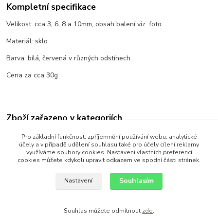
Kompletní specifikace
Velikost: cca 3, 6, 8 a 10mm, obsah balení viz. foto
Materiál: sklo
Barva: bílá, červená v různých odstínech
Cena za cca 30g
Zboží zařazeno v kategoriích
Korálky
Pro základní funkčnost, zpříjemnění používání webu, analytické
účely a v případě udělení souhlasu také pro účely cílení reklamy
Skleněné
využíváme soubory cookies. Nastavení vlastních preferencí
cookies můžete kdykoli upravit odkazem ve spodní části stránek.
Voskované perle
Souhlasím
Nastavení
Souhlas můžete odmítnout
zde
.
Vytvořeno na
Eshop-rychle.cz