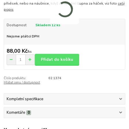
přívěsek, nebo na náušnice, když se vymění šlupna za háček, viz foto
celý
popis
Dostupnost
Skladem 12 ks
Nejsme plátci DPH
88,00 Kč
/
ks
Přidat do košíku
Číslo produktu:
02 1374
Hlídat cenu / dostupnost
Kompletní specifikace
Komentáře
0