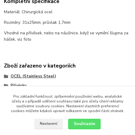
Kompletní specifikace
Materiál: Chirurgická ocel
Rozměry: 31x25mm, průvlak 1,7mm
Vhodné na přívěsek, nebo na náušnice, když se vymění šlupna za
háček, viz foto
Zboží zařazeno v kategoriích
OCEL (Stainless Steel)
Přívěsky
Přívěsky
Pro základní funkčnost, zpříjemnění používání webu, analytické
účely a v případě udělení souhlasu také pro účely cílení reklamy
Ostatní
využíváme soubory cookies. Nastavení vlastních preferencí
cookies můžete kdykoli upravit odkazem ve spodní části stránek.
chirurgická ocel
Souhlasím
Nastavení