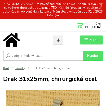
PRÁZDNINOVÁ AKCE...Poštovné nad 750,-Kč za 40,-. K tomu sleva 20%
na veškeré zboží eshopu také nad 750,-Kč. Kód "prázdniny" použijte při
dokončování objednávky v kolonce "Mám slevový kupón". do 31.8.2026.
Bižu tým
0
ks
za
0,00 Kč
Menu
Hledat
Úvod
Přívěsky
Drak 31x25mm, chirurgická ocel
Drak 31x25mm, chirurgická ocel