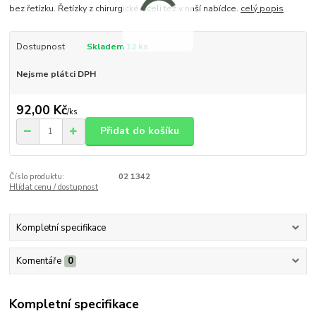
bez řetízku. Řetízky z chirurgické oceli též v naší nabídce.
celý popis
Dostupnost
Skladem 12 ks
Nejsme plátci DPH
92,00 Kč
/
ks
Přidat do košíku
Číslo produktu:
02 1342
Hlídat cenu / dostupnost
Kompletní specifikace
Komentáře
0
Kompletní specifikace