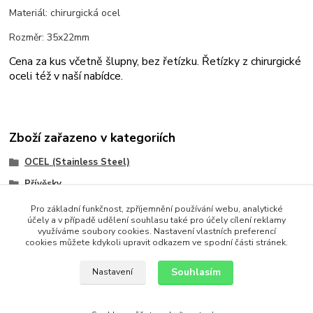
Materiál: chirurgická ocel
Rozměr: 35x22mm
Cena za kus včetně šlupny, bez řetízku. Řetízky z chirurgické
oceli též v naší nabídce.
Zboží zařazeno v kategoriích
OCEL (Stainless Steel)
Přívěsky
Přívěsky
Pro základní funkčnost, zpříjemnění používání webu, analytické
účely a v případě udělení souhlasu také pro účely cílení reklamy
Ostatní
využíváme soubory cookies. Nastavení vlastních preferencí
cookies můžete kdykoli upravit odkazem ve spodní části stránek.
chirurgická ocel
Souhlasím
Nastavení