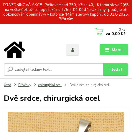
PRÁZDNINOVÁ AKCE...Poštovné nad 750,-Kč za 40,-. K tomu sleva 20%
na veškeré zboží eshopu také nad 750,-Kč. Kód "prázdniny" použijte při
dokončování objednávky v kolonce "Mám slevový kupón". do 31.8.2026.
Bižu tým
0
ks
za
0,00 Kč
Menu
Hledat
Úvod
Přívěsky
chirurgická ocel
Dvě srdce, chirurgická ocel
Dvě srdce, chirurgická ocel