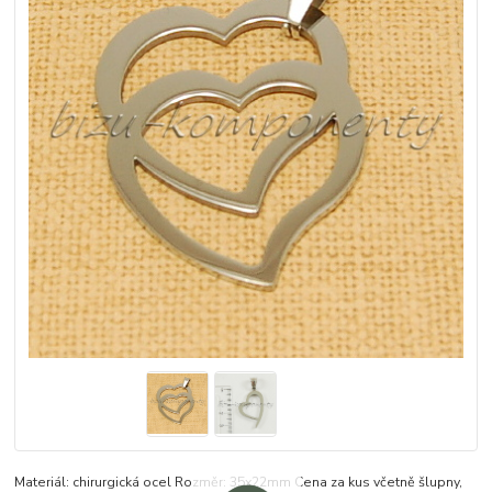
Materiál: chirurgická ocel Rozměr: 35x22mm Cena za kus včetně šlupny,