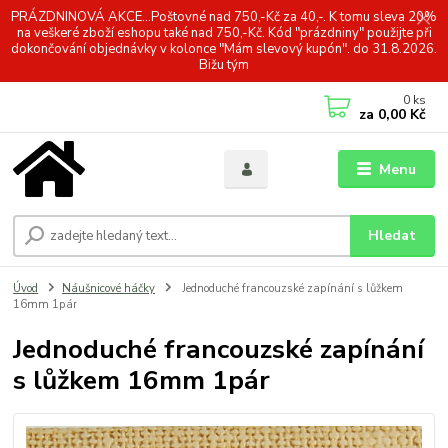
PRÁZDNINOVÁ AKCE...Poštovné nad 750,-Kč za 40,-. K tomu sleva 20%
na veškeré zboží eshopu také nad 750,-Kč. Kód "prázdniny" použijte při
dokončování objednávky v kolonce "Mám slevový kupón". do 31.8.2026.
Bižu tým
0
ks
za
0,00 Kč
Menu
Hledat
Úvod
Náušnicové háčky
Jednoduché francouzské zapínání s lůžkem
16mm 1pár
Jednoduché francouzské zapínání
s lůžkem 16mm 1pár