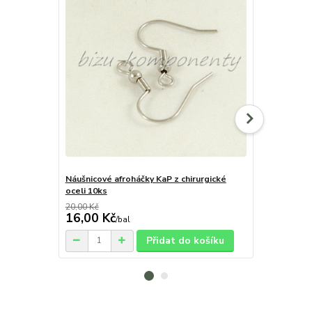
Náušnicové afroháčky KaP z chirurgické
Silné magnet
oceli 10ks
20,00 Kč
16,00 Kč
67,00 Kč
/
bal
Přidat do košíku