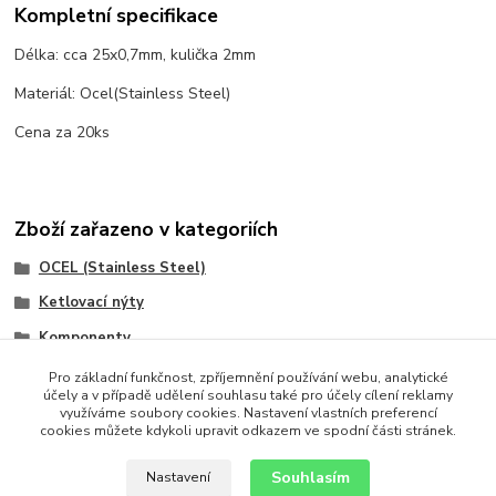
Kompletní specifikace
Délka: cca 25x0,7mm, kulička 2mm
Materiál: Ocel(Stainless Steel)
Cena za 20ks
Zboží zařazeno v kategoriích
OCEL (Stainless Steel)
Ketlovací nýty
Komponenty
Z chirurgické oceli
Pro základní funkčnost, zpříjemnění používání webu, analytické
účely a v případě udělení souhlasu také pro účely cílení reklamy
S ozdobným koncem
využíváme soubory cookies. Nastavení vlastních preferencí
cookies můžete kdykoli upravit odkazem ve spodní části stránek.
Jehly a nýty
Souhlasím
Nastavení