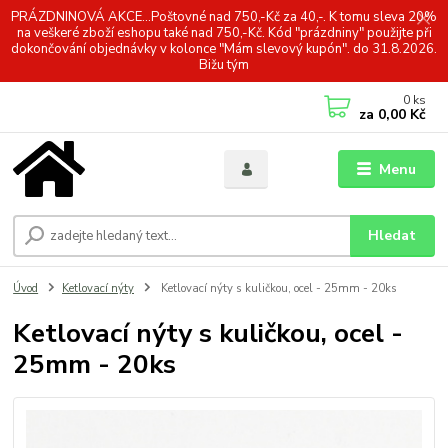
PRÁZDNINOVÁ AKCE...Poštovné nad 750,-Kč za 40,-. K tomu sleva 20%
na veškeré zboží eshopu také nad 750,-Kč. Kód "prázdniny" použijte při
dokončování objednávky v kolonce "Mám slevový kupón". do 31.8.2026.
Bižu tým
0
ks
za
0,00 Kč
Menu
Hledat
Úvod
Ketlovací nýty
Ketlovací nýty s kuličkou, ocel - 25mm - 20ks
Ketlovací nýty s kuličkou, ocel -
25mm - 20ks