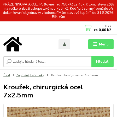
PRÁZDNINOVÁ AKCE...Poštovné nad 750,-Kč za 40,-. K tomu sleva 20%
na veškeré zboží eshopu také nad 750,-Kč. Kód "prázdniny" použijte při
dokončování objednávky v kolonce "Mám slevový kupón". do 31.8.2026.
Bižu tým
0
ks
za
0,00 Kč
Menu
Hledat
Úvod
Zapínání, karabinky
Kroužek, chirurgická ocel 7x2.5mm
Kroužek, chirurgická ocel
7x2.5mm