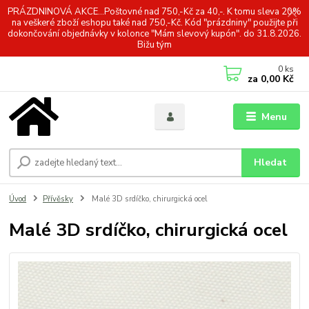
PRÁZDNINOVÁ AKCE...Poštovné nad 750,-Kč za 40,-. K tomu sleva 20%
na veškeré zboží eshopu také nad 750,-Kč. Kód "prázdniny" použijte při
dokončování objednávky v kolonce "Mám slevový kupón". do 31.8.2026.
Bižu tým
0
ks
za
0,00 Kč
Menu
Hledat
Úvod
Přívěsky
Malé 3D srdíčko, chirurgická ocel
Malé 3D srdíčko, chirurgická ocel