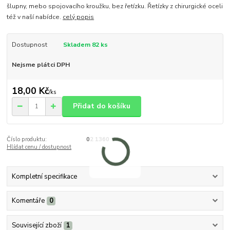
šlupny, mebo spojovacího kroužku, bez řetízku. Řetízky z chirurgické oceli
též v naší nabídce.
celý popis
Dostupnost
Skladem 82 ks
Nejsme plátci DPH
18,00 Kč
/
ks
Přidat do košíku
Číslo produktu:
02 1360
Hlídat cenu / dostupnost
Kompletní specifikace
Komentáře
0
Související zboží
1