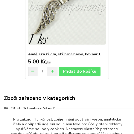
Andělská křídla, stříbrná barva, kov var.1
5,00 Kč
/
ks
Přidat do košíku
Zboží zařazeno v kategoriích
OCEL (Stainless Steel)
Přívěsky
Pro základní funkčnost, zpříjemnění používání webu, analytické
účely a v případě udělení souhlasu také pro účely cílení reklamy
Přívěsky
využíváme soubory cookies. Nastavení vlastních preferencí
cookies můžete kdykoli upravit odkazem ve spodní části stránek.