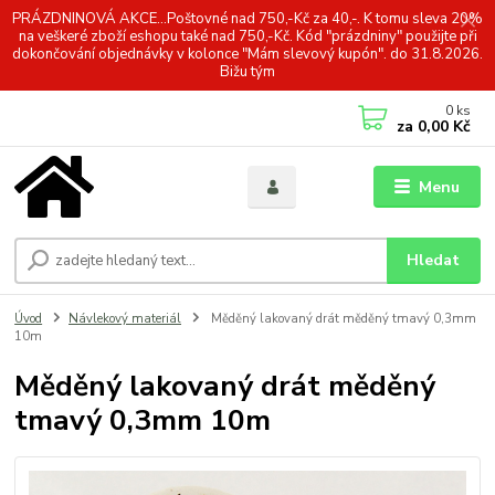
PRÁZDNINOVÁ AKCE...Poštovné nad 750,-Kč za 40,-. K tomu sleva 20%
na veškeré zboží eshopu také nad 750,-Kč. Kód "prázdniny" použijte při
dokončování objednávky v kolonce "Mám slevový kupón". do 31.8.2026.
Bižu tým
0
ks
za
0,00 Kč
Menu
Hledat
Úvod
Návlekový materiál
Měděný lakovaný drát měděný tmavý 0,3mm
10m
Měděný lakovaný drát měděný
tmavý 0,3mm 10m