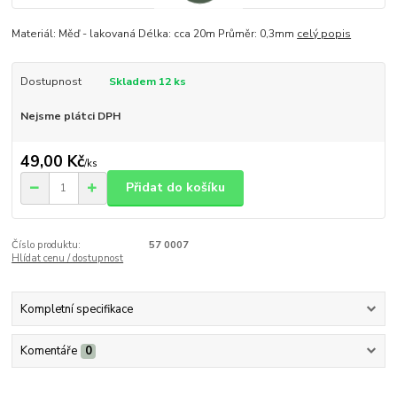
Materiál: Měď - lakovaná Délka: cca 20m Průměr: 0,3mm
celý popis
Dostupnost
Skladem 12 ks
Nejsme plátci DPH
49,00 Kč
/
ks
Přidat do košíku
Číslo produktu:
57 0007
Hlídat cenu / dostupnost
Kompletní specifikace
Komentáře
0