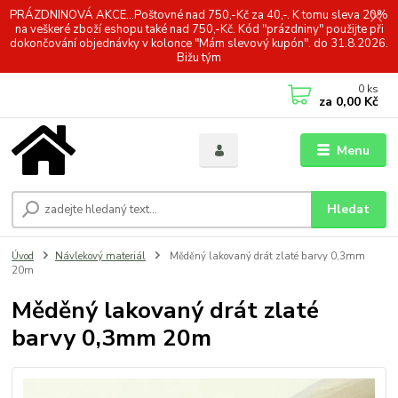
PRÁZDNINOVÁ AKCE...Poštovné nad 750,-Kč za 40,-. K tomu sleva 20%
na veškeré zboží eshopu také nad 750,-Kč. Kód "prázdniny" použijte při
dokončování objednávky v kolonce "Mám slevový kupón". do 31.8.2026.
Bižu tým
0
ks
za
0,00 Kč
Menu
Hledat
Úvod
Návlekový materiál
Měděný lakovaný drát zlaté barvy 0,3mm
20m
Měděný lakovaný drát zlaté
barvy 0,3mm 20m