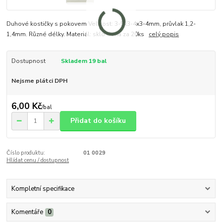
Duhové kostičky s pokovem Velikost: 3-5x3-4x3-4mm, průvlak 1,2-
1,4mm. Různé délky. Materiál: sklo Cena za 20ks
celý popis
Dostupnost
Skladem 19 bal
Nejsme plátci DPH
6,00 Kč
/
bal
Přidat do košíku
Číslo produktu:
01 0029
Hlídat cenu / dostupnost
Kompletní specifikace
Komentáře
0