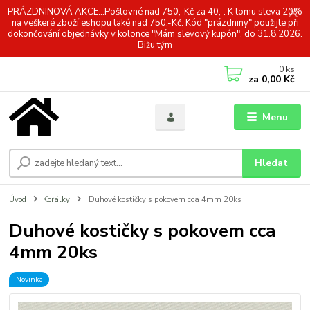
PRÁZDNINOVÁ AKCE...Poštovné nad 750,-Kč za 40,-. K tomu sleva 20%
na veškeré zboží eshopu také nad 750,-Kč. Kód "prázdniny" použijte při
dokončování objednávky v kolonce "Mám slevový kupón". do 31.8.2026.
Bižu tým
0
ks
za
0,00 Kč
Menu
Hledat
Úvod
Korálky
Duhové kostičky s pokovem cca 4mm 20ks
Duhové kostičky s pokovem cca
4mm 20ks
Novinka