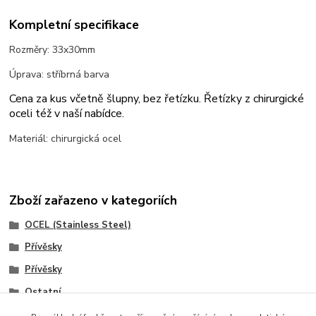
Kompletní specifikace
Rozměry: 33x30mm
Úprava: stříbrná barva
Cena za kus včetně šlupny, bez řetízku. Řetízky z chirurgické
oceli též v naší nabídce.
Materiál: chirurgická ocel
Zboží zařazeno v kategoriích
OCEL (Stainless Steel)
Přívěsky
Přívěsky
Ostatní
Podle barvy/úpravy