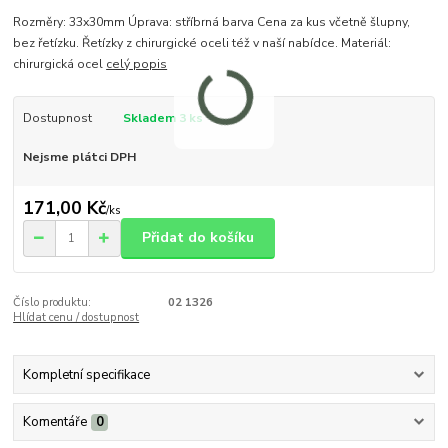
Rozměry: 33x30mm Úprava: stříbrná barva Cena za kus včetně šlupny,
bez řetízku. Řetízky z chirurgické oceli též v naší nabídce. Materiál:
chirurgická ocel
celý popis
Dostupnost
Skladem 3 ks
Nejsme plátci DPH
171,00 Kč
/
ks
Přidat do košíku
Číslo produktu:
02 1326
Hlídat cenu / dostupnost
Kompletní specifikace
Komentáře
0