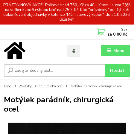
PRÁZDNINOVÁ AKCE...Poštovné nad 750,-Kč za 40,-. K tomu sleva 20%
na veškeré zboží eshopu také nad 750,-Kč. Kód "prázdniny" použijte při
dokončování objednávky v kolonce "Mám slevový kupón". do 31.8.2026.
Bižu tým
0
ks
za
0,00 Kč
Menu
Hledat
Úvod
Přívěsky
chirurgická ocel
Motýlek parádník, chirurgická ocel
Motýlek parádník, chirurgická
ocel