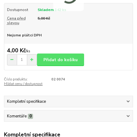
Dostupnost
Skladem 142 ks
Cena před
5,00 Kč
slevou
Nejsme plátci DPH
4,00 Kč
/
ks
Přidat do košíku
Číslo produktu:
02 0074
Hlídat cenu / dostupnost
Kompletní specifikace
Komentáře
0
Kompletní specifikace