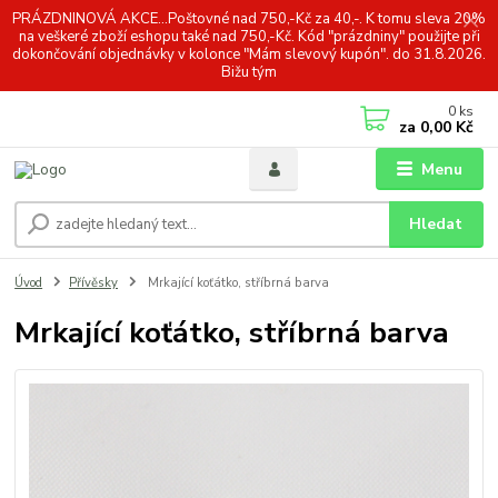
PRÁZDNINOVÁ AKCE...Poštovné nad 750,-Kč za 40,-. K tomu sleva 20%
na veškeré zboží eshopu také nad 750,-Kč. Kód "prázdniny" použijte při
dokončování objednávky v kolonce "Mám slevový kupón". do 31.8.2026.
Bižu tým
0
ks
za
0,00 Kč
Menu
Hledat
Úvod
Přívěsky
Mrkající koťátko, stříbrná barva
Mrkající koťátko, stříbrná barva