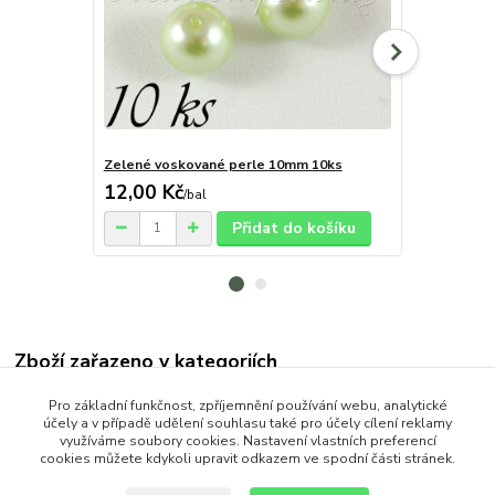
Zelené voskované perle 10mm 10ks
Zelené vosk
12,00 Kč
12,00 Kč
/
bal
Přidat do košíku
Zboží zařazeno v kategoriích
Korálky
Pro základní funkčnost, zpříjemnění používání webu, analytické
účely a v případě udělení souhlasu také pro účely cílení reklamy
Skleněné
využíváme soubory cookies. Nastavení vlastních preferencí
cookies můžete kdykoli upravit odkazem ve spodní části stránek.
Voskované perle