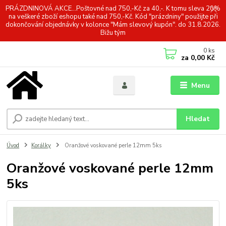
PRÁZDNINOVÁ AKCE...Poštovné nad 750,-Kč za 40,-. K tomu sleva 20%
na veškeré zboží eshopu také nad 750,-Kč. Kód "prázdniny" použijte při
dokončování objednávky v kolonce "Mám slevový kupón". do 31.8.2026.
Bižu tým
0
ks
za
0,00 Kč
Menu
Hledat
Úvod
Korálky
Oranžové voskované perle 12mm 5ks
Oranžové voskované perle 12mm
5ks