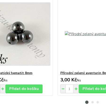
etický hematit 8mm
Přírodní zelený aventurin 
Kč
3,00 Kč
/
ks
/
ks
Přidat do košíku
Přidat do ko