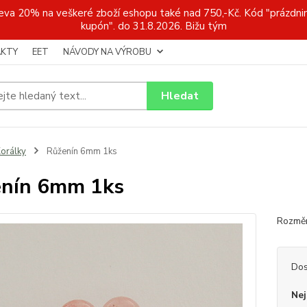
a 20% na veškeré zboží eshopu také nad 750,-Kč. Kód "prázdnin
kupón". do 31.8.2026. Bižu tým
KTY
EET
NÁVODY NA VÝROBU
Hledat
orálky
Růženín 6mm 1ks
nín 6mm 1ks
Rozměr
Dos
Nej