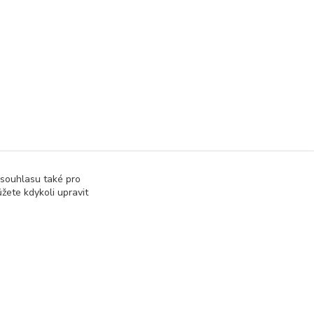
 souhlasu také pro
žete kdykoli upravit
Vytvořeno na
Eshop-rychle.cz