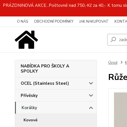
PRÁZDNINOVÁ AKCE...Poštovné nad 750,-Kč za 40,-. K tomu slev
O NÁS
OBCHODNÍ PODMÍNKY
JAK NAKUPOVAT
KONTA
Úvod
K
NABÍDKA PRO ŠKOLY A
SPOLKY
Růže
OCEL (Stainless Steel)
Přívěsky
Korálky
Kovové