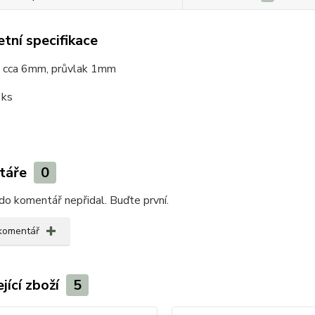
tní specifikace
 cca 6mm, průvlak 1mm
1ks
táře
0
do komentář nepřidal. Buďte první.
 komentář
jící zboží
5