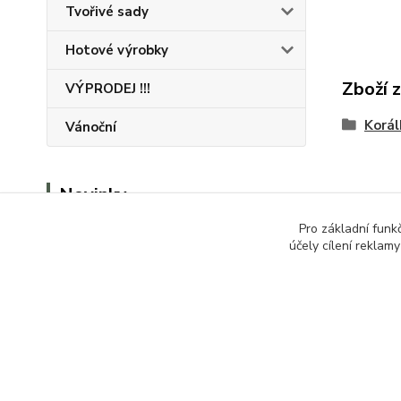
Tvořivé sady
Hotové výrobky
Zboží 
VÝPRODEJ !!!
Korál
Vánoční
Novinky
Pro základní funk
Zobrazit všechny novinky
účely cílení reklam