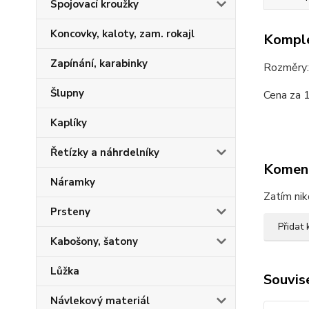
Spojovací kroužky
Koncovky, kaloty, zam. rokajl
Komple
Zapínání, karabinky
Rozměry:
Šlupny
Cena za 
Kaplíky
Řetízky a náhrdelníky
Komen
Náramky
Zatím nik
Prsteny
Přidat
Kabošony, šatony
Lůžka
Souvise
Návlekový materiál