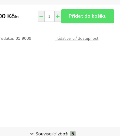
00 Kč
Přidat do košíku
/
ks
roduktu:
01 9009
Hlídat cenu / dostupnost
Související zboží
5