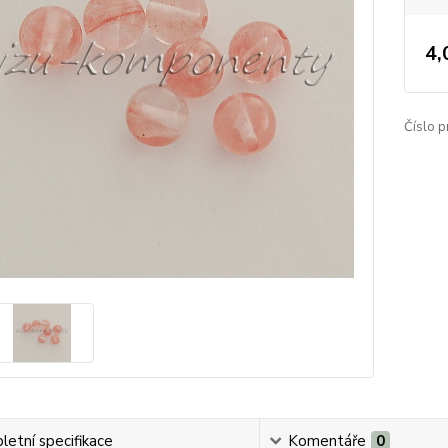
4,
Číslo p
etní specifikace
Komentáře
0