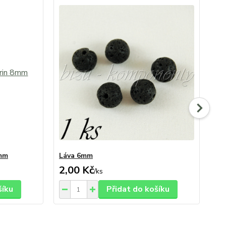
8mm
Láva 6mm
Ty
2,00 Kč
3,
/
ks
šíku
Přidat do košíku