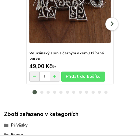
Velikánský slon s černým okem,stříbrná
Kotě, stříbr
barva
49,00 Kč
9,00 Kč
/
ks
/
k
Přidat do košíku
Zboží zařazeno v kategoriích
Přívěsky
Fauna