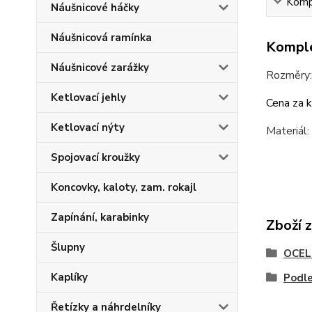
Kompl
Náušnicové háčky
Náušnicová ramínka
Komple
Náušnicové zarážky
Rozměry
Ketlovací jehly
Cena za k
Ketlovací nýty
Materiál: 
Spojovací kroužky
Koncovky, kaloty, zam. rokajl
Zapínání, karabinky
Zboží 
Šlupny
OCEL 
Kaplíky
Podle
Řetízky a náhrdelníky