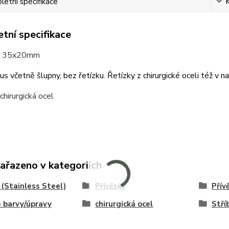
etní specifikace
tní specifikace
: 35x20mm
us včetně šlupny, bez řetízku. Řetízky z chirurgické oceli též v na
chirurgická ocel
zařazeno v kategoriích
(Stainless Steel)
Přívěsky
Přív
 barvy/úpravy
chirurgická ocel
Stří