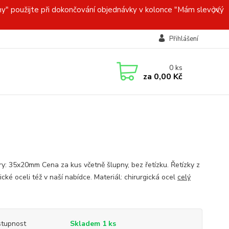
y" použijte při dokončování objednávky v kolonce "Mám slevový
Přihlášení
0
ks
za
0,00 Kč
y: 35x20mm Cena za kus včetně šlupny, bez řetízku. Řetízky z
ické oceli též v naší nabídce. Materiál: chirurgická ocel
celý
tupnost
Skladem 1 ks