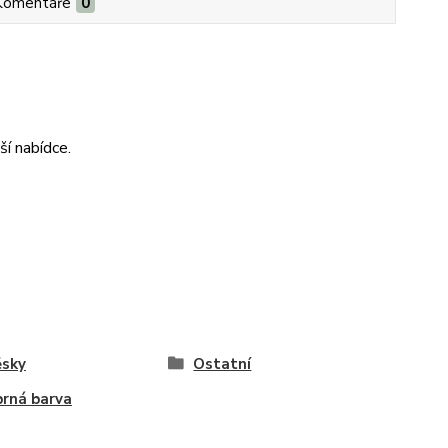
Komentáře
0
ší nabídce.
ěsky
Ostatní
brná barva