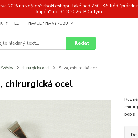
a 20% na veškeré zboží eshopu také nad 750,-Kč. Kód "prázdnin
kupón". do 31.8.2026. Bižu tým
KTY
EET
NÁVODY NA VÝROBU
Hledat
řívěsky
chirurgická ocel
Sova, chirurgická ocel
, chirurgická ocel
Rozměr
chirurg
popis
Dos