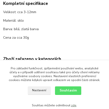
Kompletní specifikace
Velikost: cca 3-12mm
Materiál: sklo
Barva: bílá, zlatá barva
Cena za cca 30g
Zboží zařazeno v kategoriích
Korálky
Pro základní funkčnost, zpříjemnění používání webu, analytické
účely a v případě udělení souhlasu také pro účely cílení reklamy
Skleněné
využíváme soubory cookies. Nastavení vlastních preferencí
cookies můžete kdykoli upravit odkazem ve spodní části stránek.
Voskované perle
Souhlasím
Nastavení
Souhlas můžete odmítnout
zde
.
Vytvořeno na
Eshop-rychle.cz