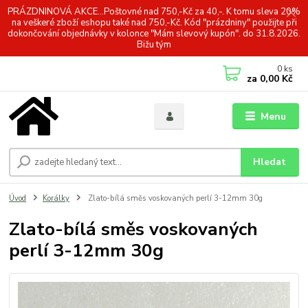
PRÁZDNINOVÁ AKCE...Poštovné nad 750,-Kč za 40,-. K tomu sleva 20%
na veškeré zboží eshopu také nad 750,-Kč. Kód "prázdniny" použijte při
dokončování objednávky v kolonce "Mám slevový kupón". do 31.8.2026.
Bižu tým
0
ks
za
0,00 Kč
Menu
Hledat
Úvod
Korálky
Zlato-bílá směs voskovaných perlí 3-12mm 30g
Zlato-bílá směs voskovaných
perlí 3-12mm 30g