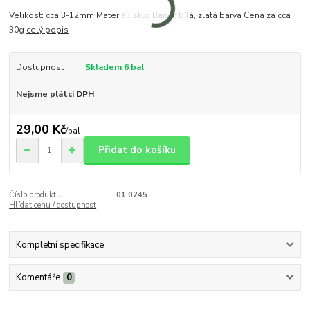
Velikost: cca 3-12mm Materiál: sklo Barva: bílá, zlatá barva Cena za cca
30g
celý popis
Dostupnost
Skladem 6 bal
Nejsme plátci DPH
29,00 Kč
/
bal
Přidat do košíku
Číslo produktu:
01 0245
Hlídat cenu / dostupnost
Kompletní specifikace
Komentáře
0