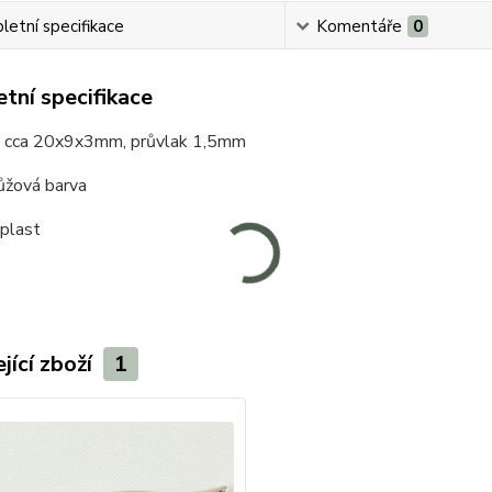
etní specifikace
Komentáře
0
tní specifikace
 cca 20x9x3mm, průvlak 1,5mm
ůžová barva
 plast
jící zboží
1