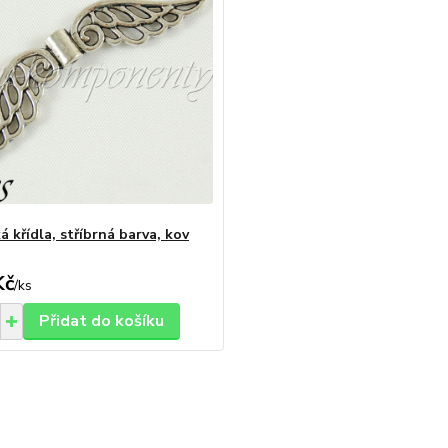
 křídla, stříbrná barva, kov
Kč
/
ks
Přidat do košíku