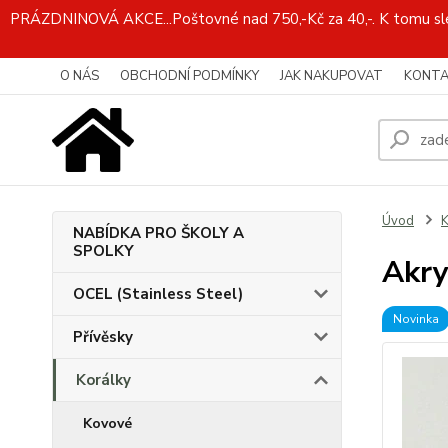
PRÁZDNINOVÁ AKCE...Poštovné nad 750,-Kč za 40,-. K tomu slev
O NÁS
OBCHODNÍ PODMÍNKY
JAK NAKUPOVAT
KONTA
Úvod
K
NABÍDKA PRO ŠKOLY A
SPOLKY
Akry
OCEL (Stainless Steel)
Novinka
Přívěsky
Korálky
Kovové