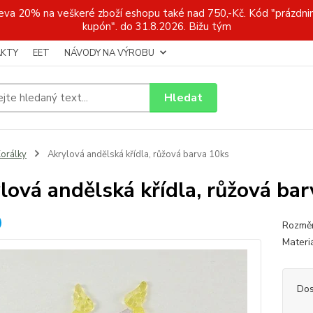
a 20% na veškeré zboží eshopu také nad 750,-Kč. Kód "prázdnin
kupón". do 31.8.2026. Bižu tým
KTY
EET
NÁVODY NA VÝROBU
Hledat
orálky
Akrylová andělská křídla, růžová barva 10ks
lová andělská křídla, růžová ba
Rozměr
Materi
Dos