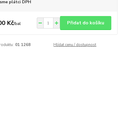
sme plátci DPH
00 Kč
Přidat do košíku
/
bal
roduktu:
01 1268
Hlídat cenu / dostupnost