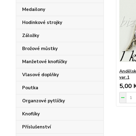
Medailony
Hodinkové strojky
Záložky
Brožové můstky
Manžetové knoflíčky
Andělská
Vlasové doplňky
var.1
5,00 
Poutka
Organzové pytlíčky
Knoflíky
Příslušenství