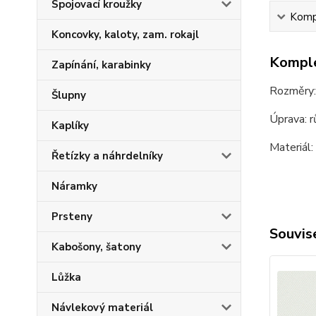
Spojovací kroužky
Kompl
Koncovky, kaloty, zam. rokajl
Komple
Zapínání, karabinky
Rozměry:
Šlupny
Úprava: r
Kaplíky
Materiál:
Řetízky a náhrdelníky
Náramky
Prsteny
Souvise
Kabošony, šatony
Lůžka
Návlekový materiál