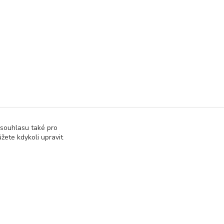
 souhlasu také pro
žete kdykoli upravit
Vytvořeno na
Eshop-rychle.cz