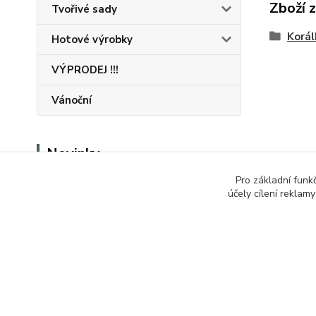
Zboží 
Tvořivé sady
Korál
Hotové výrobky
VÝPRODEJ !!!
Vánoční
Novinky
Pro základní funk
Zobrazit všechny novinky
účely cílení reklam