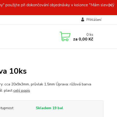
y" použijte při dokončování objednávky v kolonce "Mám slevový
Přihlášení
0
ks
za
0,00 Kč
rva 10ks
y: cca 20x9x3mm, průvlak 1,5mm Úprava: růžová barva
ál: plast
celý popis
tupnost
Skladem 19 bal