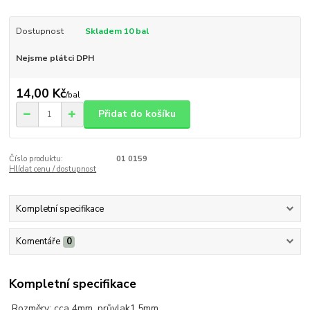
Dostupnost
Skladem 10 bal
Nejsme plátci DPH
14,00 Kč
/
bal
Přidat do košíku
Číslo produktu:
01 0159
Hlídat cenu / dostupnost
Kompletní specifikace
Komentáře
0
Kompletní specifikace
Rozměry: cca 4mm, průvlak1,5mm