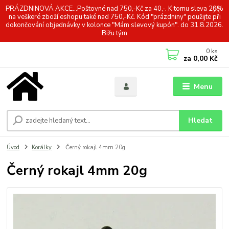
PRÁZDNINOVÁ AKCE...Poštovné nad 750,-Kč za 40,-. K tomu sleva 20%
na veškeré zboží eshopu také nad 750,-Kč. Kód "prázdniny" použijte při
dokončování objednávky v kolonce "Mám slevový kupón". do 31.8.2026.
Bižu tým
0
ks
za
0,00 Kč
Menu
Hledat
Úvod
Korálky
Černý rokajl 4mm 20g
Černý rokajl 4mm 20g