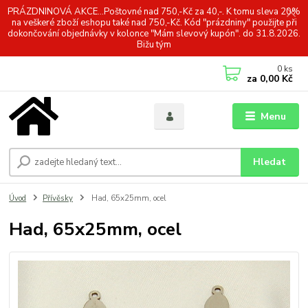
PRÁZDNINOVÁ AKCE...Poštovné nad 750,-Kč za 40,-. K tomu sleva 20%
na veškeré zboží eshopu také nad 750,-Kč. Kód "prázdniny" použijte při
dokončování objednávky v kolonce "Mám slevový kupón". do 31.8.2026.
Bižu tým
0
ks
za
0,00 Kč
Menu
Hledat
Úvod
Přívěsky
Had, 65x25mm, ocel
Had, 65x25mm, ocel