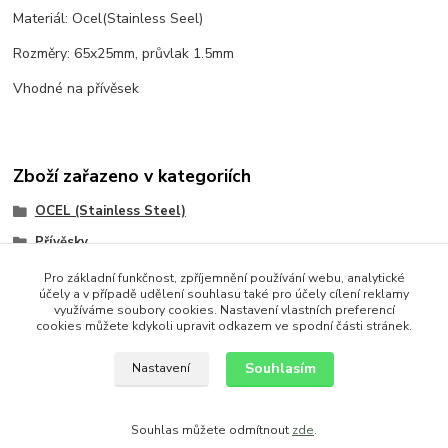
Materiál: Ocel(Stainless Seel)
Rozměry: 65x25mm, průvlak 1.5mm
Vhodné na přívěsek
Zboží zařazeno v kategoriích
OCEL (Stainless Steel)
Přívěsky
Přívěsky
Pro základní funkčnost, zpříjemnění používání webu, analytické
účely a v případě udělení souhlasu také pro účely cílení reklamy
Ostatní
využíváme soubory cookies. Nastavení vlastních preferencí
cookies můžete kdykoli upravit odkazem ve spodní části stránek.
chirurgická ocel
Souhlasím
Nastavení
Souhlas můžete odmítnout
zde
.
Vytvořeno na
Eshop-rychle.cz