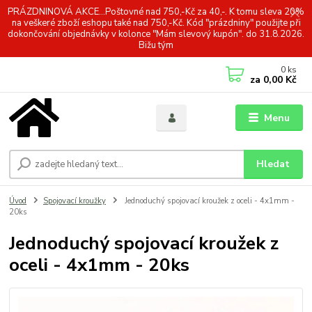
PRÁZDNINOVÁ AKCE...Poštovné nad 750,-Kč za 40,-. K tomu sleva 20%
na veškeré zboží eshopu také nad 750,-Kč. Kód "prázdniny" použijte při
dokončování objednávky v kolonce "Mám slevový kupón". do 31.8.2026.
Bižu tým
0
ks
za
0,00 Kč
Menu
Hledat
Úvod
Spojovací kroužky
Jednoduchý spojovací kroužek z oceli - 4x1mm -
20ks
Jednoduchý spojovací kroužek z
oceli - 4x1mm - 20ks