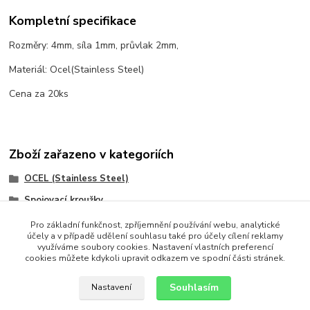
Kompletní specifikace
Rozměry: 4mm, síla 1mm, průvlak 2mm,
Materiál: Ocel(Stainless Steel)
Cena za 20ks
Zboží zařazeno v kategoriích
OCEL (Stainless Steel)
Spojovací kroužky
Komponenty
Pro základní funkčnost, zpříjemnění používání webu, analytické
účely a v případě udělení souhlasu také pro účely cílení reklamy
Z chirurgické oceli
využíváme soubory cookies. Nastavení vlastních preferencí
cookies můžete kdykoli upravit odkazem ve spodní části stránek.
spojovací kroužky
Souhlasím
Nastavení