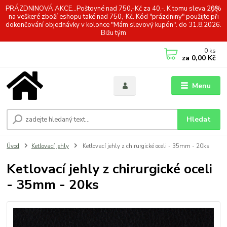
PRÁZDNINOVÁ AKCE...Poštovné nad 750,-Kč za 40,-. K tomu sleva 20%
na veškeré zboží eshopu také nad 750,-Kč. Kód "prázdniny" použijte při
dokončování objednávky v kolonce "Mám slevový kupón". do 31.8.2026.
Bižu tým
0
ks
za
0,00 Kč
Menu
Hledat
Úvod
Ketlovací jehly
Ketlovací jehly z chirurgické oceli - 35mm - 20ks
Ketlovací jehly z chirurgické oceli
- 35mm - 20ks