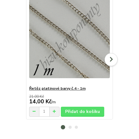
Řetěz platinové barvy č.4 - 1m
Zdobený řetí
3,5x2,5mm
21,00 Kč
14,00 Kč
1,20 Kč
/
m
/
c
Přidat do košíku