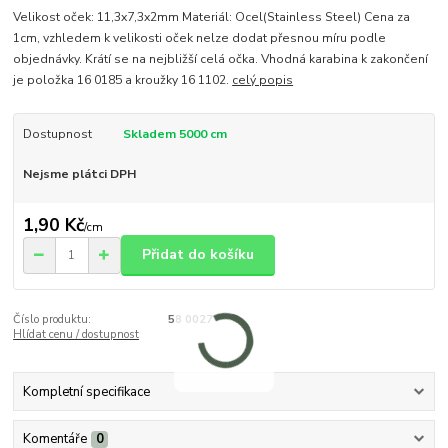
Velikost oček: 11,3x7,3x2mm Materiál: Ocel(Stainless Steel) Cena za
1cm, vzhledem k velikosti oček nelze dodat přesnou míru podle
objednávky. Krátí se na nejbližší celá očka. Vhodná karabina k zakončení
je položka 16 0185 a kroužky 16 1102.
celý popis
Dostupnost
Skladem 5000 cm
Nejsme plátci DPH
1,90 Kč
/
cm
Přidat do košíku
Číslo produktu:
58 0027
Hlídat cenu / dostupnost
Kompletní specifikace
Komentáře
0