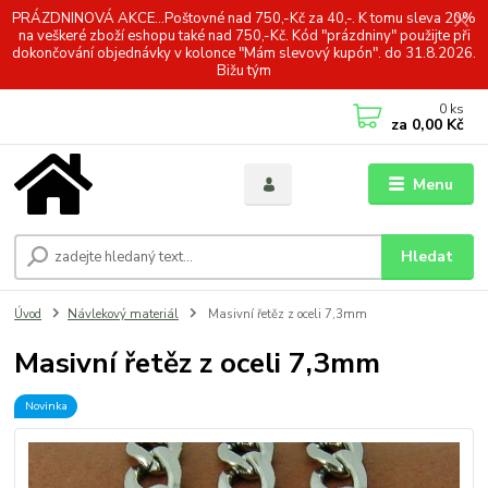
PRÁZDNINOVÁ AKCE...Poštovné nad 750,-Kč za 40,-. K tomu sleva 20%
na veškeré zboží eshopu také nad 750,-Kč. Kód "prázdniny" použijte při
dokončování objednávky v kolonce "Mám slevový kupón". do 31.8.2026.
Bižu tým
0
ks
za
0,00 Kč
Menu
Hledat
Úvod
Návlekový materiál
Masivní řetěz z oceli 7,3mm
Masivní řetěz z oceli 7,3mm
Novinka