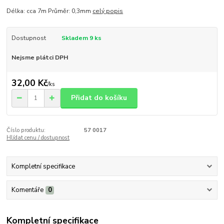
Délka: cca 7m Průměr: 0,3mm
celý popis
Dostupnost
Skladem 9 ks
Nejsme plátci DPH
32,00 Kč
/
ks
Přidat do košíku
Číslo produktu:
57 0017
Hlídat cenu / dostupnost
Kompletní specifikace
Komentáře
0
Kompletní specifikace