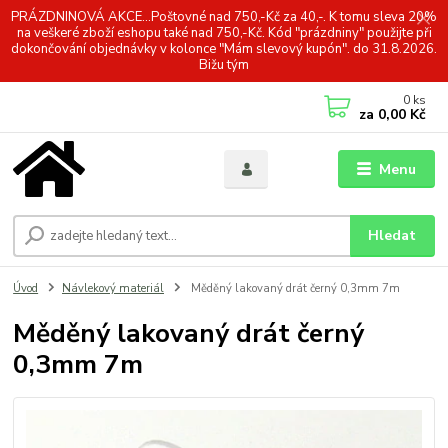
PRÁZDNINOVÁ AKCE...Poštovné nad 750,-Kč za 40,-. K tomu sleva 20%
na veškeré zboží eshopu také nad 750,-Kč. Kód "prázdniny" použijte při
dokončování objednávky v kolonce "Mám slevový kupón". do 31.8.2026.
Bižu tým
0
ks
za
0,00 Kč
Menu
Hledat
Úvod
Návlekový materiál
Měděný lakovaný drát černý 0,3mm 7m
Měděný lakovaný drát černý
0,3mm 7m