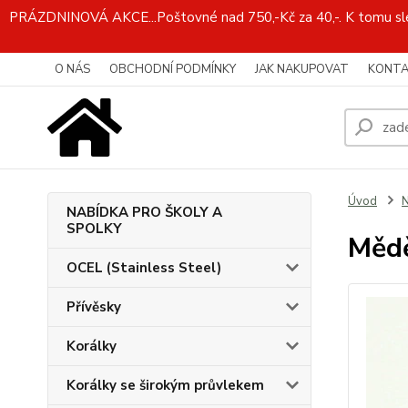
PRÁZDNINOVÁ AKCE...Poštovné nad 750,-Kč za 40,-. K tomu slev
O NÁS
OBCHODNÍ PODMÍNKY
JAK NAKUPOVAT
KONTA
Úvod
N
NABÍDKA PRO ŠKOLY A
SPOLKY
Mědě
OCEL (Stainless Steel)
Přívěsky
Korálky
Korálky se širokým průvlekem