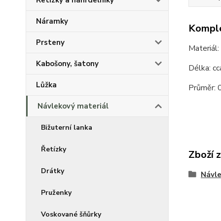
Řetízky a náhrdelníky
Náramky
Komple
Prsteny
Materiál:
Kabošony, šatony
Délka: c
Lůžka
Průměr:
Návlekový materiál
Bižuterní lanka
Řetízky
Zboží 
Drátky
Návle
Pruženky
Voskované šňůrky