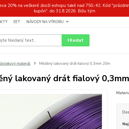
a 20% na veškeré zboží eshopu také nad 750,-Kč. Kód "prázdnin
kupón". do 31.8.2026. Bižu tým
KTY
EET
NÁVODY NA VÝROBU
Hledat
ávlekový materiál
Měděný lakovaný drát fialový 0,3mm 20m
ný lakovaný drát fialový 0,3m
Materi
Dos
Nej