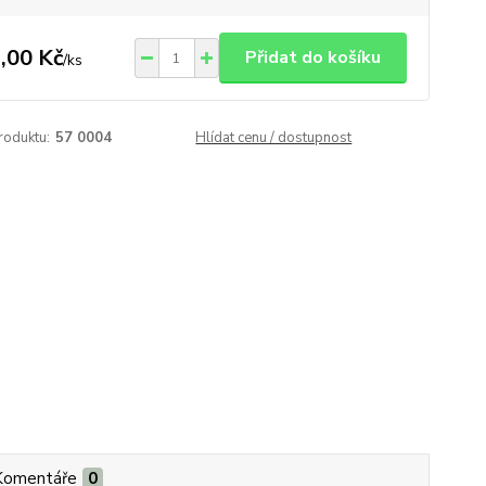
,00 Kč
Přidat do košíku
/
ks
roduktu:
57 0004
Hlídat cenu / dostupnost
Komentáře
0