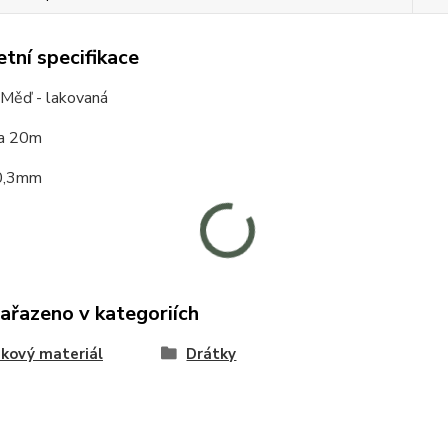
tní specifikace
 Měď - lakovaná
ca 20m
 0,3mm
zařazeno v kategoriích
kový materiál
Drátky