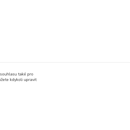
 souhlasu také pro
žete kdykoli upravit
Vytvořeno na
Eshop-rychle.cz