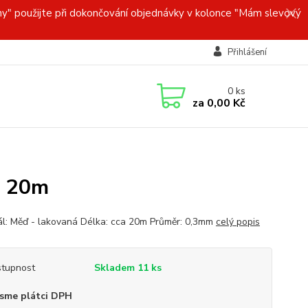
y" použijte při dokončování objednávky v kolonce "Mám slevový
Přihlášení
0
ks
za
0,00 Kč
m 20m
ál: Měď - lakovaná Délka: cca 20m Průměr: 0,3mm
celý popis
tupnost
Skladem 11 ks
sme plátci DPH