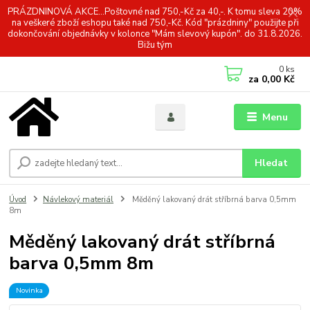
PRÁZDNINOVÁ AKCE...Poštovné nad 750,-Kč za 40,-. K tomu sleva 20%
na veškeré zboží eshopu také nad 750,-Kč. Kód "prázdniny" použijte při
dokončování objednávky v kolonce "Mám slevový kupón". do 31.8.2026.
Bižu tým
0
ks
za
0,00 Kč
Menu
Hledat
Úvod
Návlekový materiál
Měděný lakovaný drát stříbrná barva 0,5mm
8m
Měděný lakovaný drát stříbrná
barva 0,5mm 8m
Novinka