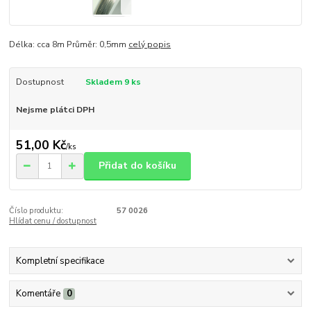
Délka: cca 8m Průměr: 0,5mm
celý popis
Dostupnost
Skladem 9 ks
Nejsme plátci DPH
51,00 Kč
/
ks
Přidat do košíku
Číslo produktu:
57 0026
Hlídat cenu / dostupnost
Kompletní specifikace
Komentáře
0