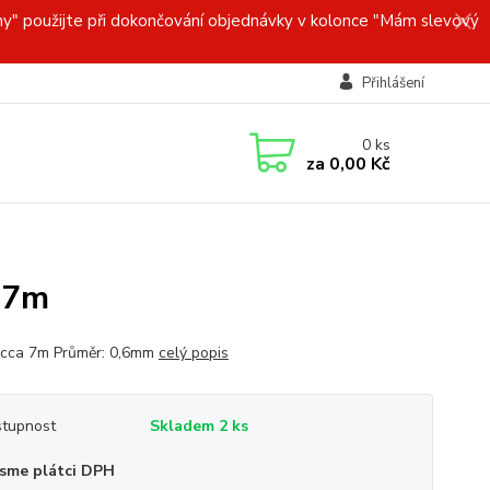
y" použijte při dokončování objednávky v kolonce "Mám slevový
Přihlášení
0
ks
za
0,00 Kč
 7m
 cca 7m Průměr: 0,6mm
celý popis
tupnost
Skladem 2 ks
sme plátci DPH