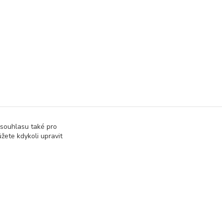
 souhlasu také pro
žete kdykoli upravit
Vytvořeno na
Eshop-rychle.cz