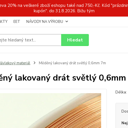
a 20% na veškeré zboží eshopu také nad 750,-Kč. Kód "prázdnin
kupón". do 31.8.2026. Bižu tým
KTY
EET
NÁVODY NA VÝROBU
Hledat
ávlekový materiál
Měděný lakovaný drát světlý 0,6mm 7m
ný lakovaný drát světlý 0,6mm
Délka:
Dos
Nej