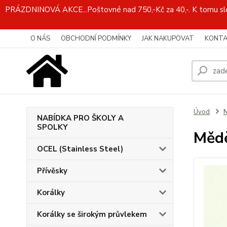
PRÁZDNINOVÁ AKCE...Poštovné nad 750,-Kč za 40,-. K tomu slev
O NÁS
OBCHODNÍ PODMÍNKY
JAK NAKUPOVAT
KONTA
Úvod
N
NABÍDKA PRO ŠKOLY A
SPOLKY
Mědě
OCEL (Stainless Steel)
Přívěsky
Korálky
Korálky se širokým průvlekem