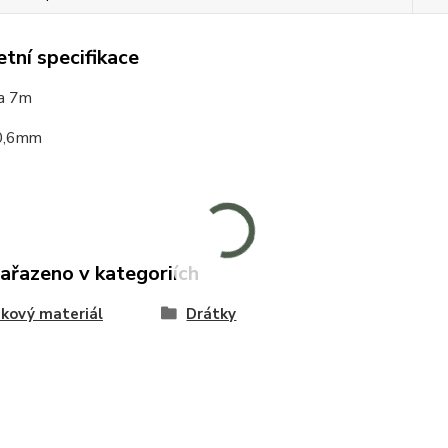
tní specifikace
ca 7m
 0,6mm
zařazeno v kategoriích
kový materiál
Drátky