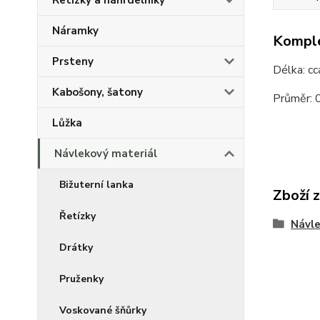
Řetízky a náhrdelníky
Náramky
Komple
Prsteny
Délka: c
Kabošony, šatony
Průměr:
Lůžka
Návlekový materiál
Bižuterní lanka
Zboží 
Řetízky
Návle
Drátky
Pruženky
Voskované šňůrky