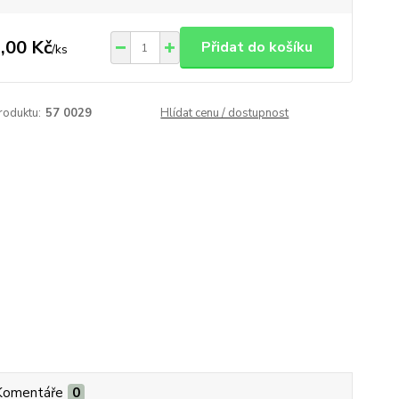
,00 Kč
Přidat do košíku
/
ks
roduktu:
57 0029
Hlídat cenu / dostupnost
Komentáře
0