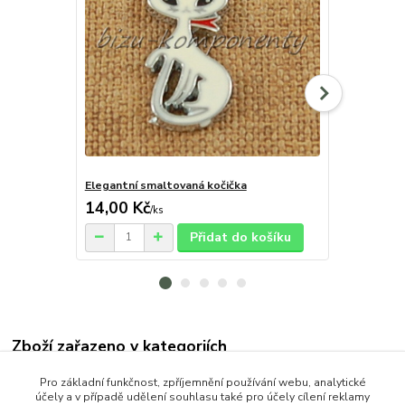
Elegantní smaltovaná kočička
Slon s čirým
14,00 Kč
38,00 Kč
/
ks
Přidat do košíku
Zboží zařazeno v kategoriích
OCEL (Stainless Steel)
Pro základní funkčnost, zpříjemnění používání webu, analytické
účely a v případě udělení souhlasu také pro účely cílení reklamy