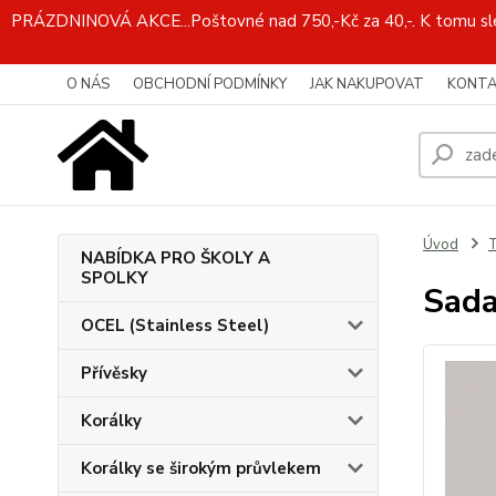
PRÁZDNINOVÁ AKCE...Poštovné nad 750,-Kč za 40,-. K tomu slev
O NÁS
OBCHODNÍ PODMÍNKY
JAK NAKUPOVAT
KONTA
Úvod
T
NABÍDKA PRO ŠKOLY A
SPOLKY
Sada
OCEL (Stainless Steel)
Přívěsky
Korálky
Korálky se širokým průvlekem