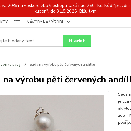
a 20% na veškeré zboží eshopu také nad 750,-Kč. Kód "prázdnin
kupón". do 31.8.2026. Bižu tým
KTY
EET
NÁVODY NA VÝROBU
Hledat
vořivé sady
Sada na výrobu pěti červených andílků
 na výrobu pěti červených andíl
Sada n
je cca 
akrylo
zde. K
popříp