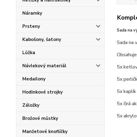
Řetízky a náhrdelníky
Náramky
Komple
Prsteny
Sada na vý
Kabošony, šatony
Sada na v
Lůžka
Obsahuje
Návlekový materiál
5x ketlov
Medailony
5x perlič
5x kaplík
Hodinkové strojky
5x čirá ak
Záložky
5x akryl
Brožové můstky
Manžetové knoflíčky