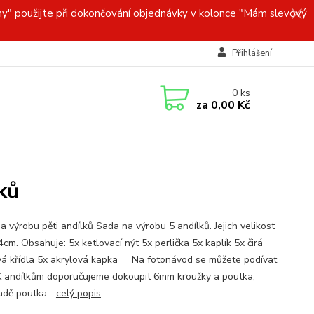
y" použijte při dokončování objednávky v kolonce "Mám slevový
Přihlášení
0
ks
za
0,00 Kč
ků
a výrobu pěti andílků Sada na výrobu 5 andílků. Jejich velikost
4cm. Obsahuje: 5x ketlovací nýt 5x perlička 5x kaplík 5x čirá
vá křídla 5x akrylová kapka Na fotonávod se můžete podívat
 andílkům doporučujeme dokoupit 6mm kroužky a poutka,
adě poutka...
celý popis