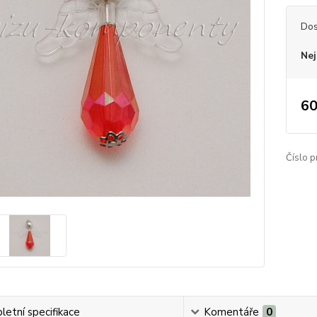
Dos
Nej
60
Číslo p
etní specifikace
Komentáře
0