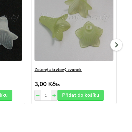
Zelený akrylový zvonek
Žl
3,00 Kč
3,
/
ks
šíku
Přidat do košíku