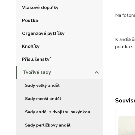
Vlasové doplňky
Na foton
Poutka
Organzové pytlíčky
K andílk
Knoflíky
poutka s
Příslušenství
Tvořivé sady
Sady velký anděl
Sady menší anděl
Souvise
Sady anděl s dvojitou sukýnkou
Sady perličkový anděl