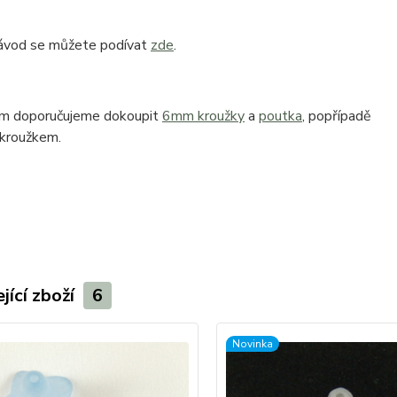
ávod se můžete podívat
zde
.
ům doporučujeme dokoupit
6mm kroužky
a
poutka
, popřípadě
 kroužkem.
jící zboží
6
Novinka