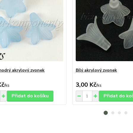
modrý akrylový zvonek
Bílý akrylový zvonek
Kč
3,00 Kč
/
ks
/
ks
Přidat do košíku
Přidat do ko