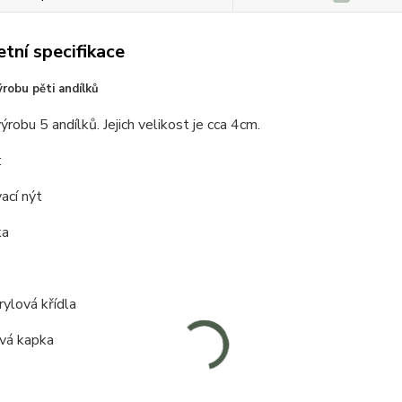
tní specifikace
robu pěti andílků
ýrobu 5 andílků. Jejich velikost je cca 4cm.
:
ací nýt
ka
rylová křídla
ová kapka