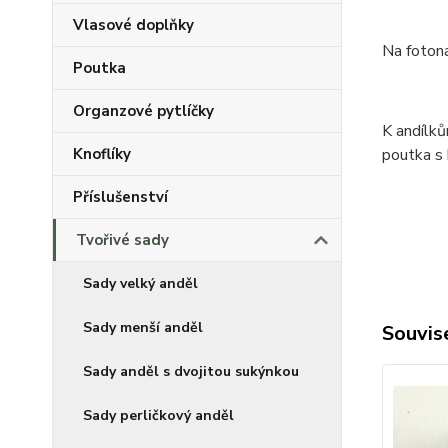
Vlasové doplňky
Na foton
Poutka
Organzové pytlíčky
K andílk
Knoflíky
poutka s
Příslušenství
Tvořivé sady
Sady velký anděl
Sady menší anděl
Souvise
Sady anděl s dvojitou sukýnkou
Sady perličkový anděl