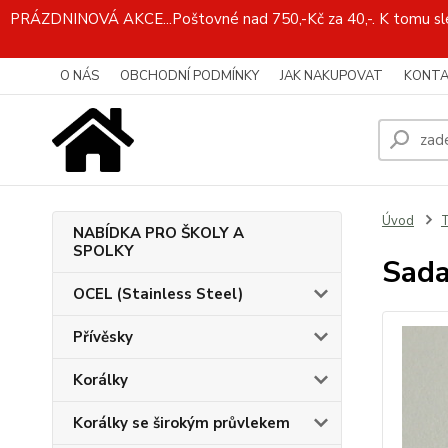
PRÁZDNINOVÁ AKCE...Poštovné nad 750,-Kč za 40,-. K tomu slev
O NÁS
OBCHODNÍ PODMÍNKY
JAK NAKUPOVAT
KONTA
Úvod
T
NABÍDKA PRO ŠKOLY A
SPOLKY
Sada
OCEL (Stainless Steel)
Přívěsky
Korálky
Korálky se širokým průvlekem