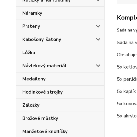
Řetízky a náhrdelníky
Náramky
Komple
Prsteny
Sada na vý
Kabošony, šatony
Sada na v
Lůžka
Obsahuje
Návlekový materiál
5x ketlov
Medailony
5x perlič
5x kaplík
Hodinkové strojky
5x kovov
Záložky
5x akryl
Brožové můstky
Manžetové knoflíčky