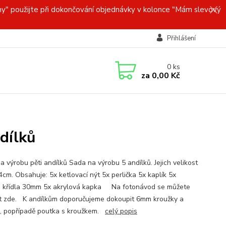
y" použijte při dokončování objednávky v kolonce "Mám slevový
Přihlášení
0
ks
za
0,00 Kč
dílků
a výrobu pěti andílků Sada na výrobu 5 andílků. Jejich velikost
4cm. Obsahuje: 5x ketlovací nýt 5x perlička 5x kaplík 5x
 křídla 30mm 5x akrylová kapka Na fotonávod se můžete
t zde. K andílkům doporučujeme dokoupit 6mm kroužky a
, popřípadě poutka s kroužkem.
celý popis