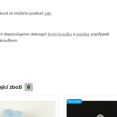
ávod se můžete podívat
zde
.
ům doporučujeme dokoupit
6mm kroužky
a
poutka
, popřípadě
 kroužkem.
jící zboží
6
Novinka