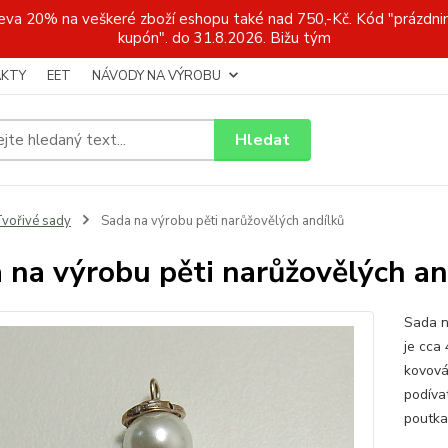
a 20% na veškeré zboží eshopu také nad 750,-Kč. Kód "prázdnin
kupón". do 31.8.2026. Bižu tým
KTY
EET
NÁVODY NA VÝROBU
Hledat
vořivé sady
Sada na výrobu pěti narůžovělých andílků
 na výrobu pěti narůžovělých an
Sada n
je cca 
kovová
podíva
poutka