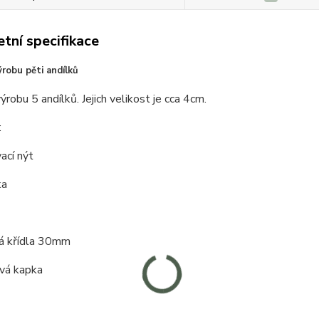
tní specifikace
robu pěti andílků
ýrobu 5 andílků. Jejich velikost je cca 4cm.
:
ací nýt
ka
á křídla 30mm
ová kapka