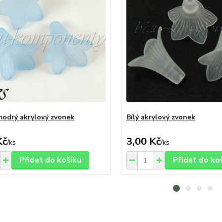
modrý akrylový zvonek
Bílý akrylový zvonek
Kč
3,00 Kč
/
ks
/
ks
Přidat do košíku
Přidat do ko