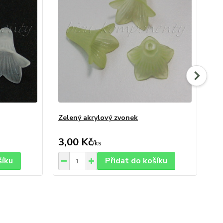
Zelený akrylový zvonek
Žl
3,00 Kč
3,
/
ks
šíku
Přidat do košíku