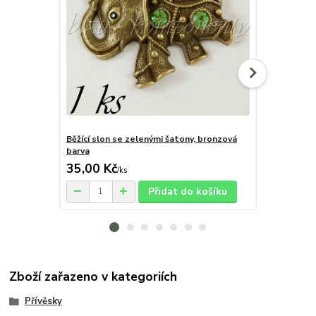
Běžící slon se zelenými šatony, bronzová
Krokodýlek, 
barva
35,00 Kč
5,00 Kč
/
ks
/
k
Přidat do košíku
Zboží zařazeno v kategoriích
Přívěsky