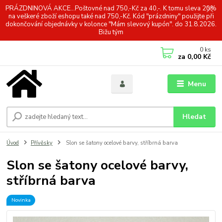
PRÁZDNINOVÁ AKCE...Poštovné nad 750,-Kč za 40,-. K tomu sleva 20%
na veškeré zboží eshopu také nad 750,-Kč. Kód "prázdniny" použijte při
dokončování objednávky v kolonce "Mám slevový kupón". do 31.8.2026.
Bižu tým
0
ks
za
0,00 Kč
Menu
Hledat
Úvod
Přívěsky
Slon se šatony ocelové barvy, stříbrná barva
Slon se šatony ocelové barvy,
stříbrná barva
Novinka