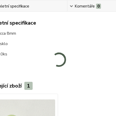
etní specifikace
Komentáře
0
tní specifikace
: cca 8mm
 sklo
20ks
jící zboží
1