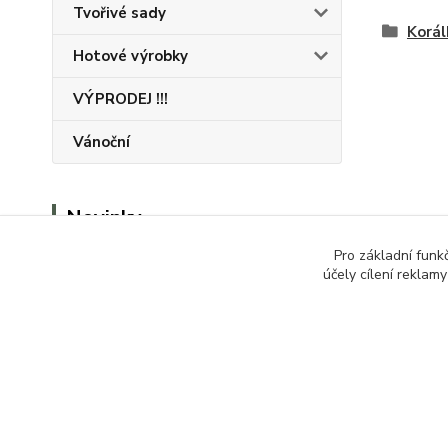
Tvořivé sady
Korál
Hotové výrobky
VÝPRODEJ !!!
Vánoční
Novinky
Pro základní funk
Zobrazit všechny novinky
účely cílení reklam