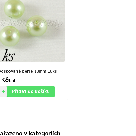
voskované perle 10mm 10ks
 Kč
/
bal
Přidat do košíku
zařazeno v kategoriích