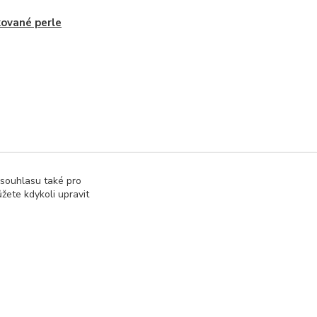
ované perle
 souhlasu také pro
žete kdykoli upravit
Vytvořeno na
Eshop-rychle.cz