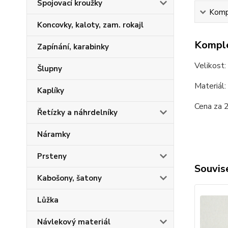
Spojovací kroužky
Kompl
Koncovky, kaloty, zam. rokajl
Komple
Zapínání, karabinky
Velikost
Šlupny
Materiál:
Kaplíky
Cena za 
Řetízky a náhrdelníky
Náramky
Prsteny
Souvise
Kabošony, šatony
Lůžka
Návlekový materiál