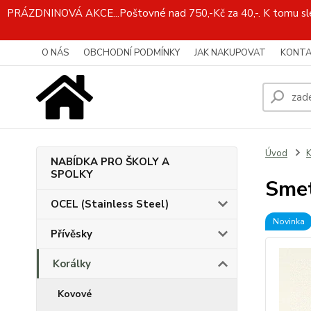
PRÁZDNINOVÁ AKCE...Poštovné nad 750,-Kč za 40,-. K tomu slev
O NÁS
OBCHODNÍ PODMÍNKY
JAK NAKUPOVAT
KONTA
Úvod
K
NABÍDKA PRO ŠKOLY A
SPOLKY
Smet
OCEL (Stainless Steel)
Novinka
Přívěsky
Korálky
Kovové