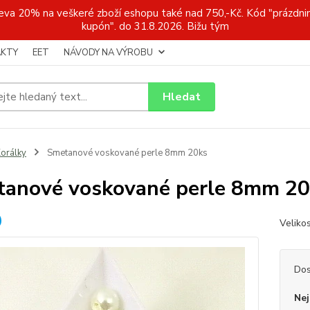
a 20% na veškeré zboží eshopu také nad 750,-Kč. Kód "prázdnin
kupón". do 31.8.2026. Bižu tým
KTY
EET
NÁVODY NA VÝROBU
Hledat
orálky
Smetanové voskované perle 8mm 20ks
anové voskované perle 8mm 20
Veliko
Dos
Nej